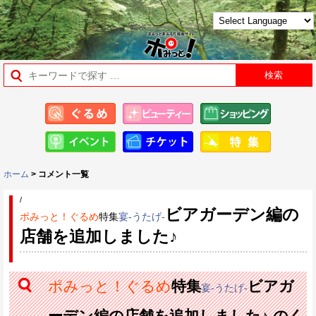
ホーム
> コメント一覧
/
ビアガーデン編の
ポみっと！ぐるめ
特集
宴-うたげ-
店舗を追加しました♪
ポみっと！ぐるめ
特集
ビアガ
宴-うたげ-
ーデン編の店舗を追加しました♪ のく