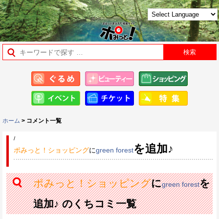
ホーム
> コメント一覧
/
を追加♪
ポみっと！ショッピング
に
green forest
ポみっと！ショッピング
に
を
green forest
追加♪ のくちコミ一覧