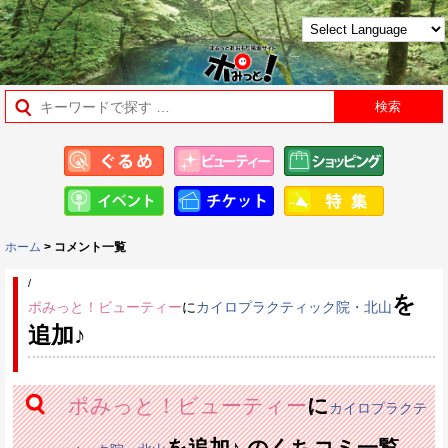
ホーム
> コメント一覧
/
を
ポみっと！ビューティー
に
カイロプラクティック院・北山
追加♪
ポみっと！ビューティー
に
カイロプラクテ
を追加♪ のくちコミ一覧