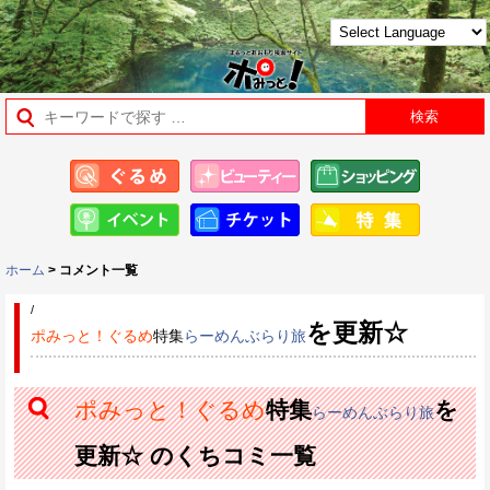
ホーム
> コメント一覧
/
を更新☆
ポみっと！ぐるめ
特集
らーめんぶらり旅
ポみっと！ぐるめ
特集
を
らーめんぶらり旅
更新☆ のくちコミ一覧