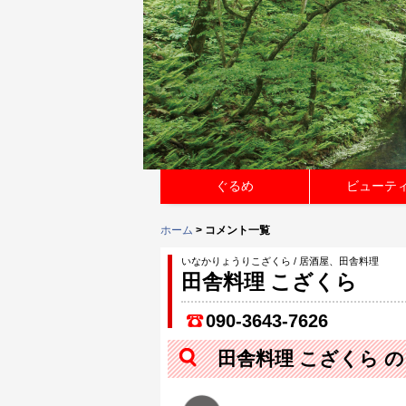
ぐるめ
ビューテ
ホーム
> コメント一覧
いなかりょうりこざくら / 居酒屋、田舎料理
田舎料理 こざくら
090-3643-7626
田舎料理 こざくら 