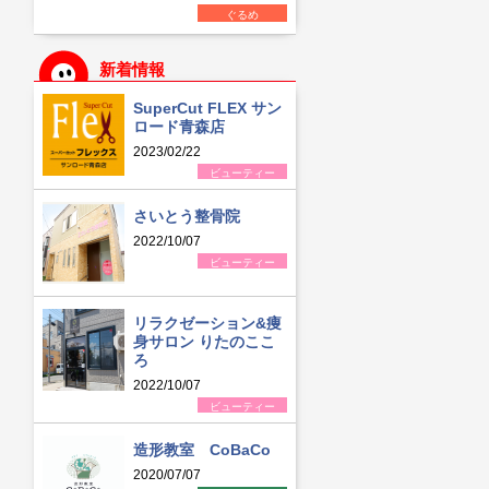
ぐるめ
新着情報
SuperCut FLEX サン
ロード青森店
2023/02/22
ビューティー
さいとう整骨院
2022/10/07
ビューティー
リラクゼーション&痩
身サロン りたのここ
ろ
2022/10/07
ビューティー
造形教室 CoBaCo
2020/07/07