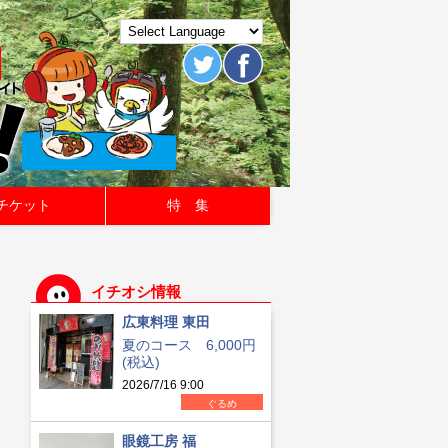
チケット
特 集
イチオシ情報
広東料理 東田
夏のコース 6,000円
(税込)
2026/7/16 9:00
ぐるめ
眼鏡工房 福