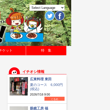
チケット
特 集
イチオシ情報
広東料理 東田
夏のコース 6,000円
(税込)
2026/7/16 9:00
ぐるめ
眼鏡工房 福