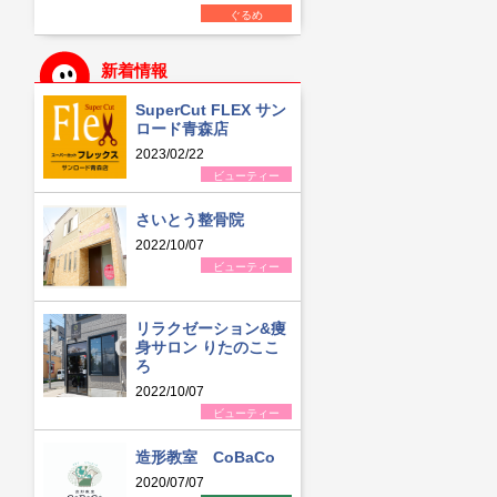
ぐるめ
新着情報
SuperCut FLEX サン
ロード青森店
2023/02/22
ビューティー
さいとう整骨院
2022/10/07
ビューティー
リラクゼーション&痩
身サロン りたのここ
ろ
2022/10/07
ビューティー
造形教室 CoBaCo
2020/07/07