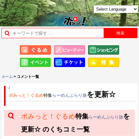
ホーム
> コメント一覧
/
を更新☆
ポみっと！ぐるめ
特集
らーめんぶらり旅
ポみっと！ぐるめ
特集
を
らーめんぶらり旅
更新☆ のくちコミ一覧