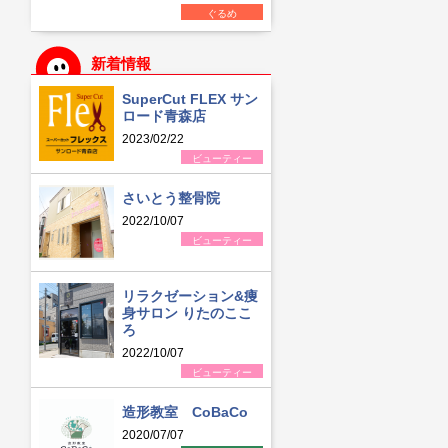
ぐるめ
新着情報
SuperCut FLEX サン
ロード青森店
2023/02/22
ビューティー
さいとう整骨院
2022/10/07
ビューティー
リラクゼーション&痩
身サロン りたのここ
ろ
2022/10/07
ビューティー
造形教室 CoBaCo
2020/07/07