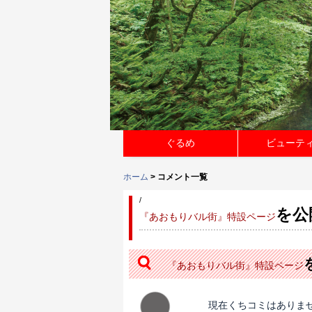
ぐるめ
ビューテ
ホーム
> コメント一覧
/
を公
『あおもりバル街』特設ページ
『あおもりバル街』特設ページ
現在くちコミはありま