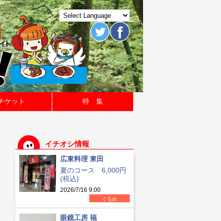
チケット
特 集
イチオシ情報
広東料理 東田
夏のコース 6,000円
(税込)
2026/7/16 9:00
ぐるめ
眼鏡工房 福