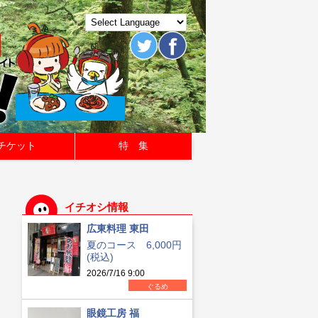
チケット
特 集
イチオシ情報
広東料理 東田
夏のコース 6,000円
(税込)
2026/7/16 9:00
ぐるめ
眼鏡工房 福