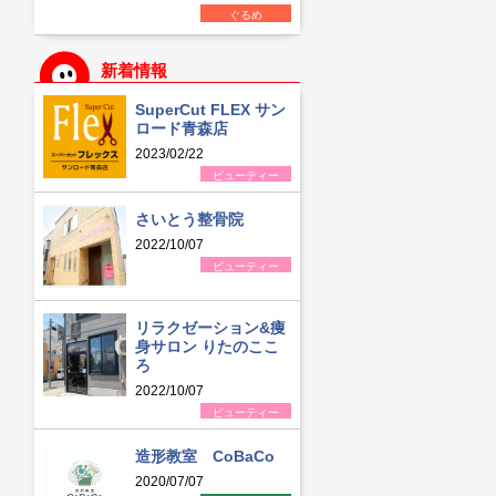
ぐるめ
新着情報
SuperCut FLEX サン
ロード青森店
2023/02/22
ビューティー
さいとう整骨院
2022/10/07
ビューティー
リラクゼーション&痩
身サロン りたのここ
ろ
2022/10/07
ビューティー
造形教室 CoBaCo
2020/07/07