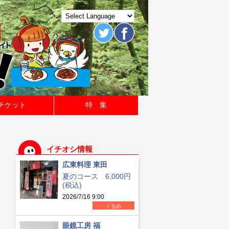
チケット
特 集
イチオシ情報
広東料理 東田
夏のコース 6,000円
(税込)
2026/7/16 9:00
ぐるめ
眼鏡工房 福