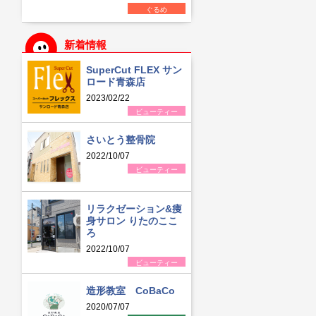
ぐるめ
新着情報
SuperCut FLEX サン
ロード青森店
2023/02/22
ビューティー
さいとう整骨院
2022/10/07
ビューティー
リラクゼーション&痩
身サロン りたのここ
ろ
2022/10/07
ビューティー
造形教室 CoBaCo
2020/07/07