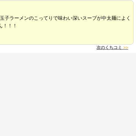
油味玉子ラーメンのこってりで味わい深いスープが中太麺によく
ん！！！
次のくちコミ
>>