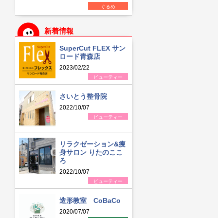
ぐるめ
新着情報
SuperCut FLEX サン
ロード青森店
2023/02/22
ビューティー
さいとう整骨院
2022/10/07
ビューティー
リラクゼーション&痩
身サロン りたのここ
ろ
2022/10/07
ビューティー
造形教室 CoBaCo
2020/07/07