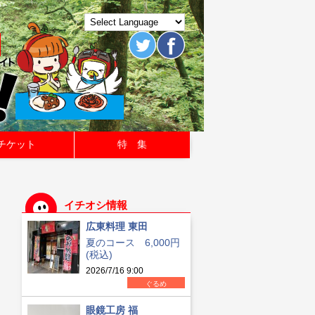
チケット
特 集
イチオシ情報
広東料理 東田
夏のコース 6,000円
(税込)
2026/7/16 9:00
ぐるめ
眼鏡工房 福