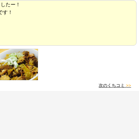
ましたー！
です！
次のくちコミ
>>