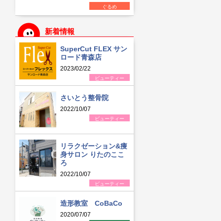
ぐるめ
新着情報
SuperCut FLEX サン
ロード青森店
2023/02/22
ビューティー
さいとう整骨院
2022/10/07
ビューティー
リラクゼーション&痩
身サロン りたのここ
ろ
2022/10/07
ビューティー
造形教室 CoBaCo
2020/07/07