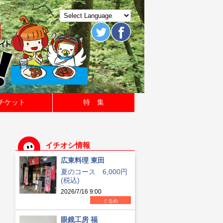
チケット
特 集
イチオシ情報
広東料理 東田
夏のコース 6,000円
(税込)
2026/7/16 9:00
ぐるめ
眼鏡工房 福