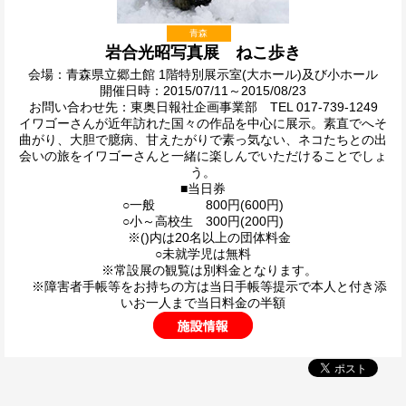
青森
岩合光昭写真展 ねこ歩き
会場：青森県立郷土館 1階特別展示室(大ホール)及び小ホール
開催日時：2015/07/11～2015/08/23
お問い合わせ先：東奥日報社企画事業部 TEL 017-739-1249
イワゴーさんが近年訪れた国々の作品を中心に展示。素直でへそ
曲がり、大胆で臆病、甘えたがりで素っ気ない、ネコたちとの出
会いの旅をイワゴーさんと一緒に楽しんでいただけることでしょ
う。
■当日券
○一般 800円(600円)
○小～高校生 300円(200円)
※()内は20名以上の団体料金
○未就学児は無料
※常設展の観覧は別料金となります。
※障害者手帳等をお持ちの方は当日手帳等提示で本人と付き添
いお一人まで当日料金の半額