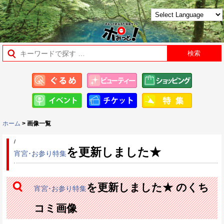
ホーム
> 画像一覧
/
を更新しました★
宵宮･お参り特集
を更新しました★ のくち
宵宮･お参り特集
コミ画像