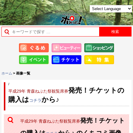
ホーム
> 画像一覧
/
発売！チケットの
平成29年 青森ねぶた祭観覧席券
購入は
から♪
コチラ
発売！チケット
平成29年 青森ねぶた祭観覧席券
の購入は
から♪ のくちコミ画像