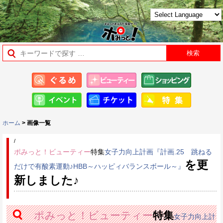
ホーム
> 画像一覧
/
ポみっと！ビューティー
特集
女子力向上計画『計画.25 跳ねる
を更
だけで有酸素運動♪HBB～ハッピィバランスボール～』
新しました♪
ポみっと！ビューティー
特集
女子力向上計