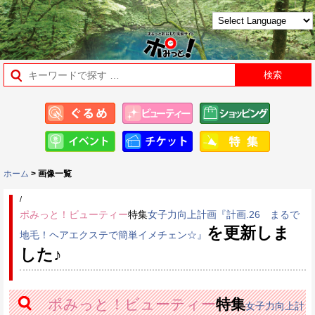
ホーム
> 画像一覧
/
ポみっと！ビューティー
特集
女子力向上計画『計画.26 まるで
を更新しま
地毛！ヘアエクステで簡単イメチェン☆』
した♪
ポみっと！ビューティー
特集
女子力向上計