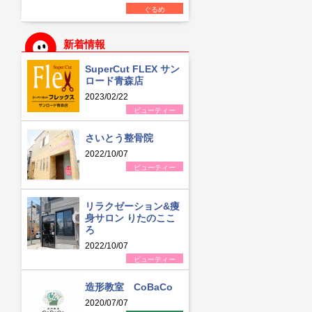
ぐるめ
新着情報
SuperCut FLEX サン
ロード青森店
2023/02/22
ビューティー
さいとう整骨院
2022/10/07
ビューティー
リラクゼーション&痩
身サロン りたのここ
ろ
2022/10/07
ビューティー
造形教室 CoBaCo
2020/07/07