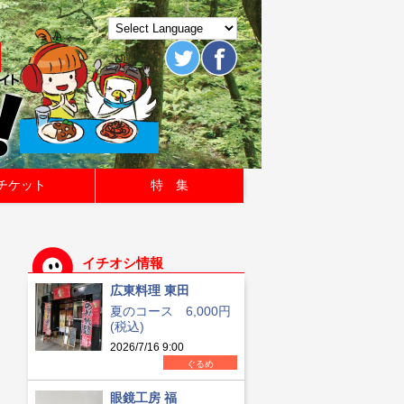
チケット
特 集
イチオシ情報
広東料理 東田
夏のコース 6,000円
(税込)
2026/7/16 9:00
ぐるめ
眼鏡工房 福