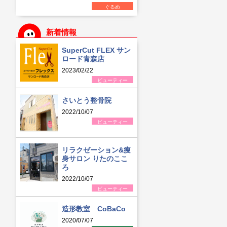
ぐるめ
新着情報
SuperCut FLEX サン
ロード青森店
2023/02/22
ビューティー
さいとう整骨院
2022/10/07
ビューティー
リラクゼーション&痩
身サロン りたのここ
ろ
2022/10/07
ビューティー
造形教室 CoBaCo
2020/07/07