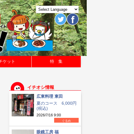
チケット
特 集
イチオシ情報
広東料理 東田
夏のコース 6,000円
(税込)
2026/7/16 9:00
ぐるめ
眼鏡工房 福