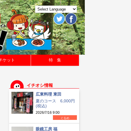
チケット
特 集
イチオシ情報
広東料理 東田
夏のコース 6,000円
(税込)
2026/7/16 9:00
ぐるめ
眼鏡工房 福