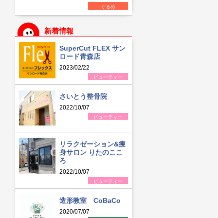
ぐるめ
新着情報
SuperCut FLEX サン
ロード青森店
2023/02/22
ビューティー
さいとう整骨院
2022/10/07
ビューティー
リラクゼーション&痩
身サロン りたのここ
ろ
2022/10/07
ビューティー
造形教室 CoBaCo
2020/07/07