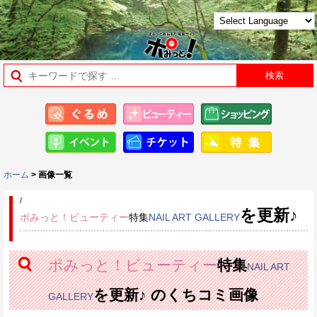
ホーム
> 画像一覧
/
を更新♪
ポみっと！ビューティー
特集
NAIL ART GALLERY
ポみっと！ビューティー
特集
NAIL ART
を更新♪ のくちコミ画像
GALLERY