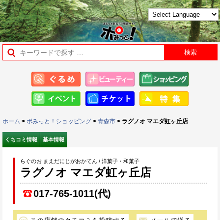
ホーム
>
ポみっと！ショッピング
>
青森市
> ラグノオ マエダ虹ヶ丘店
くちコミ情報
基本情報
らぐのお まえだにじがおかてん / 洋菓子・和菓子
ラグノオ マエダ虹ヶ丘店
017-765-1011(代)