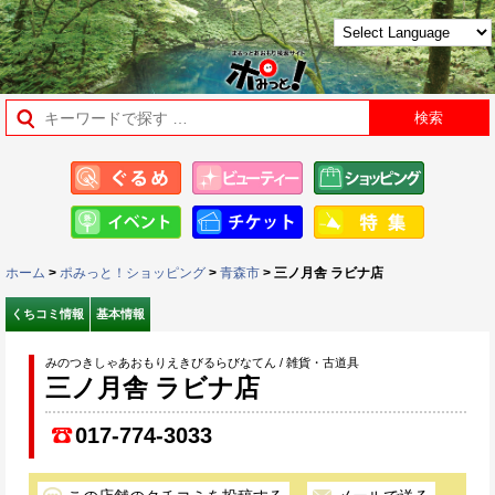
ホーム
>
ポみっと！ショッピング
>
青森市
> 三ノ月舎 ラビナ店
くちコミ情報
基本情報
みのつきしゃあおもりえきびるらびなてん / 雑貨・古道具
三ノ月舎 ラビナ店
017-774-3033