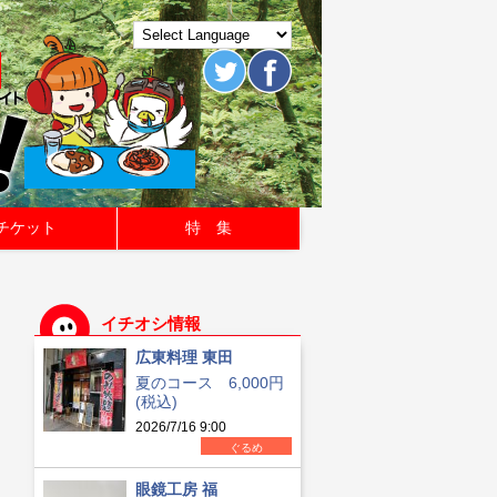
チケット
特 集
イチオシ情報
広東料理 東田
夏のコース 6,000円
(税込)
2026/7/16 9:00
ぐるめ
眼鏡工房 福