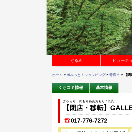
ぐるめ
ビューテ
ホーム
>
ポみっと！ショッピング
>
青森市
> 【閉
くちコミ情報
基本情報
ぎゃらりーめもりああおもり / 仏具
【閉店・移転】GALLERY
017-776-7272