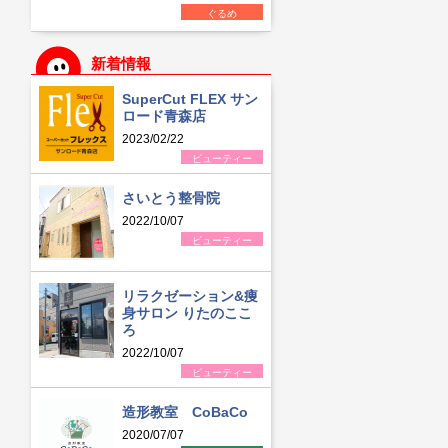
ぐるめ
新着情報
SuperCut FLEX サン
ロード青森店
2023/02/22
ビューティー
さいとう整骨院
2022/10/07
ビューティー
リラクゼーション&痩
身サロン りたのここ
ろ
2022/10/07
ビューティー
造形教室 CoBaCo
2020/07/07