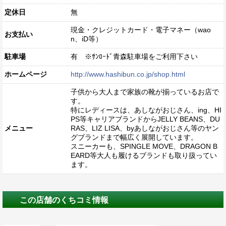
定休日
無
現金・クレジットカード・電子マネー（wao
お支払い
n、iD等）
駐車場
有 ※ｻﾝﾛｰﾄﾞ青森駐車場をご利用下さい
ホームページ
http://www.hashibun.co.jp/shop.html
子供から大人まで家族の靴が揃っているお店で
す。
特にレディースは、あしながおじさん、ing、HI
PS等キャリアブランドからJELLY BEANS、DU
メニュー
RAS、LIZ LISA、byあしながおじさん等のヤン
グブランドまで幅広く展開しています。
スニーカーも、SPINGLE MOVE、DRAGON B
EARD等大人も履けるブランドも取り扱ってい
ます。
この店舗のくちコミ情報