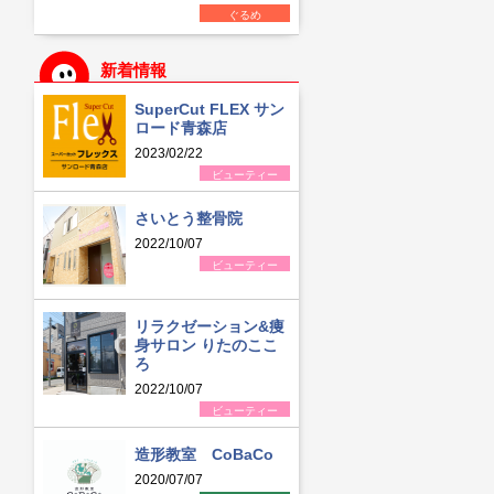
ぐるめ
新着情報
SuperCut FLEX サン
ロード青森店
2023/02/22
ビューティー
さいとう整骨院
2022/10/07
ビューティー
リラクゼーション&痩
身サロン りたのここ
ろ
2022/10/07
ビューティー
造形教室 CoBaCo
2020/07/07