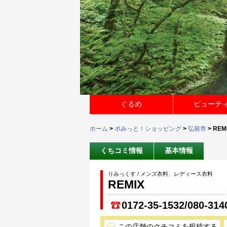
ぐるめ
ビューテ
ホーム
>
ポみっと！ショッピング
>
弘前市
> REM
くちコミ情報
基本情報
りみっくす / メンズ衣料、レディース衣料
REMIX
0172-35-1532/080-314
この店舗のクチコミを投稿する