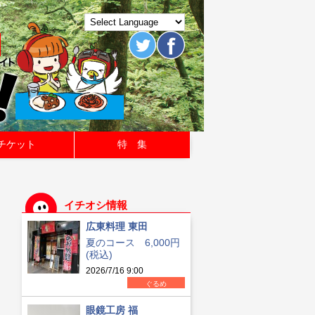
チケット
特 集
イチオシ情報
広東料理 東田
夏のコース 6,000円
(税込)
2026/7/16 9:00
ぐるめ
眼鏡工房 福