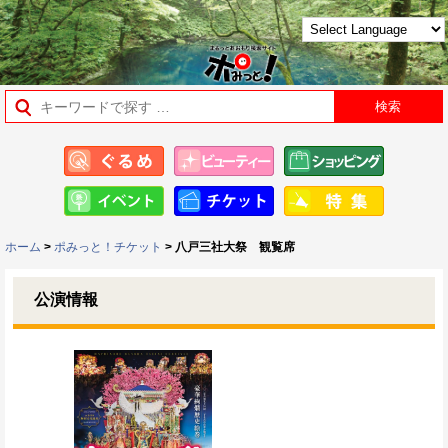
ホーム
>
ポみっと！チケット
> 八戸三社大祭 観覧席
公演情報