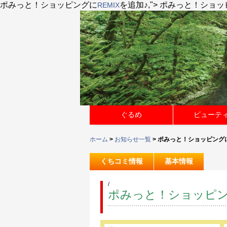
ポみっと！ショッピング
に
を追加♪,">
ポみっと！ショッ
REMIX
ぐるめ
ビューテ
ホーム
>
お知らせ一覧
> ポみっと！ショッピングに
くちコミ情報
基本情報
/
ポみっと！ショッピ