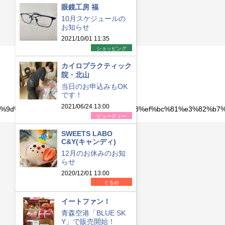
眼鏡工房 福
10月スケジュールの
お知らせ
2021/10/01 11:35
ショッピング
カイロプラクティック
院・北山
当日のお申込みもOK
です！
2021/06/24 13:00
e3%83%9d%e3%81%bf%e3%81%a3%e3%81%a8%ef%bc%81%e3%82%
ビューティー
SWEETS LABO
C&Y(キャンディ)
12月のお休みのお知
らせ
2020/12/01 13:00
ぐるめ
イートファン！
青森空港「BLUE SK
Y」で販売開始！