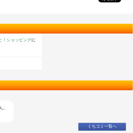
と！ショッピング
に
♪
ん。
くちコミ一覧へ