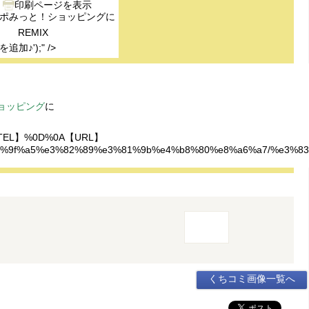
ポみっと！ショッピング
に
REMIX
を追加♪');" />
ョッピング
に
EL】%0D%0A【URL】
%8a%e7%9f%a5%e3%82%89%e3%81%9b%e4%b8%80%e8%a6%a7/%
くちコミ画像一覧へ