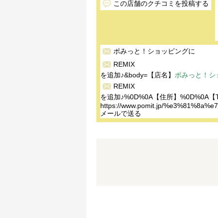
この店舗のクチコミを投稿する
ポみっと！ショッピング
に
REMIX
を追加♪&body=【店名】
ポみっと！シ
REMIX
を追加♪%0D%0A【住所】%0D%0A【T
https://www.pomit.jp/%e3%81
メールで送る