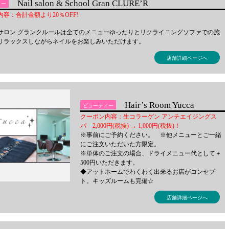
Nail salon & School Gran CLURE’R
ィー
容：合計金額より20％OFF!
サロン グランクルールは全てのメニューゆったりとリクライニングソファでの施
リラックスしながらネイルをお楽しみいただけます。
店舗詳細ページへ
Hair’s Room Yucca
ビューティー
クーポン内容：生コラーゲン アンチエイジングス
パ
2,000円(税抜)
→ 1,000円(税抜)！
※事前にご予約ください。 ※他メニューとご一緒
にご注文いただいた方限定。
※単体のご注文の場合、ドライメニュー代として＋
500円いただきます。
◆アットホームでわくわく出来るお店がコンセプ
ト。キッズルームも完備☆
店舗詳細ページへ