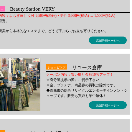
Beauty Station VERY
ィー
内容：よもぎ蒸し 女性
2,500円(税込)
・男性
3,000円(税込)
→ 1,500円(税込)！
名限定。
褒美から本格的なエステまで、どうぞ手ぶらでお立ち寄りください。
店舗詳細ページへ
リユース倉庫
ショッピング
クーポン内容：買い取り金額10％アップ！
※身分証提示の際にご提示下さい。
※金、プラチナ、商品券の買取は除外です。
◆青森市の総合リサイクルエンターテインメントシ
ョップです。販売も買取も年中無休！
店舗詳細ページへ