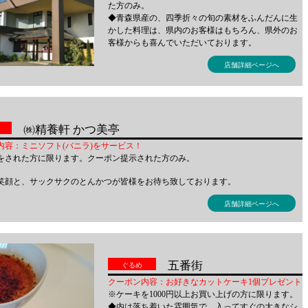
た方のみ。
◆青森県産の、四季折々の旬の素材をふんだんに生
かした料理は、県内のお客様はもちろん、県外のお
客様からも喜んでいただいております。
店舗詳細ページへ
㈱精養軒 かつ美亭
内容：ミニソフト(バニラ)をサービス！
をされた方に限ります。クーポン提示された方のみ。
笑顔と、サックサクのとんかつが皆様をお待ち致しております。
店舗詳細ページへ
五番街
ぐるめ
クーポン内容：お好きなカットケーキ1個プレゼント
※ケーキを1000円以上お買い上げの方に限ります。
◆内は落ち着いた雰囲気で、入ってすぐの大きなシ