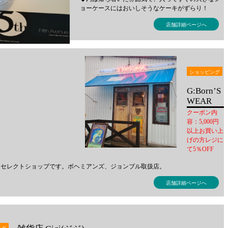
ョーケースにはおいしそうなケーキがずらり！
店舗詳細ページへ
ショッピング
G:Born’S
WEAR
クーポン内
容：5,000円
以上お買い上
げの方レジに
て5％OFF
うセレクトショップです。ボヘミアンズ、ジョンブル取扱店。
店舗詳細ページへ