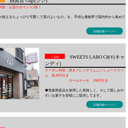
雑貨店 Gigi(ジジ)
ング
内容：お店のポイント2倍！
が使えるちょっぴり可愛くて質のよいもの」を、手頃な価格帯で国内外から集めて
店舗詳細ページへ
SWEETS LABO C&Y(キャ
ぐるめ
ンディ)
クーポン内容：焼きメレンゲうふふ／シュークリー
ム 各30円引き
ロールケーキ 100円引き
◆青森県産品を使用した美味しく、そして親しみや
すいお菓子を皆様にご提供してます。
店舗詳細ページへ