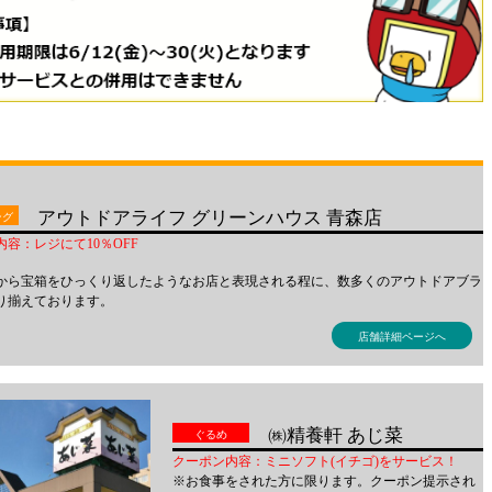
)＞
アウトドアライフ グリーンハウス 青森店
ング
容：レジにて10％OFF
から宝箱をひっくり返したようなお店と表現される程に、数多くのアウトドアブラ
り揃えております。
店舗詳細ページへ
㈱精養軒 あじ菜
ぐるめ
クーポン内容：ミニソフト(イチゴ)をサービス！
※お食事をされた方に限ります。クーポン提示され