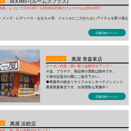
ROOMS+(ルームズプラス)
ング
容：レジにて15％OFF！GENERATORのフォーマルは20％OFF！
・メンズ・レディース・おもちゃ等、ジャンルにこだわらないアイテムを取り揃え
。
店舗詳細ページへ
萬屋 青森東店
ショッピング
クーポン内容：買い取り金額10％アップ！
※金、プラチナ、商品券の買取は除外です。
※身分証提示の際にご提示下さい。
◆青森市の総合リサイクルエンターテインメント、
萬屋青森東店です。出張買取も実施中！
店舗詳細ページへ
萬屋 浜館店
ング
内容：買い取り金額10％アップ！