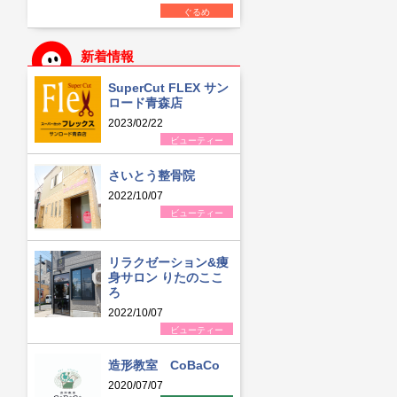
ぐるめ
新着情報
SuperCut FLEX サン
ロード青森店
2023/02/22
ビューティー
さいとう整骨院
2022/10/07
ビューティー
リラクゼーション&痩
身サロン りたのここ
ろ
2022/10/07
ビューティー
造形教室 CoBaCo
2020/07/07