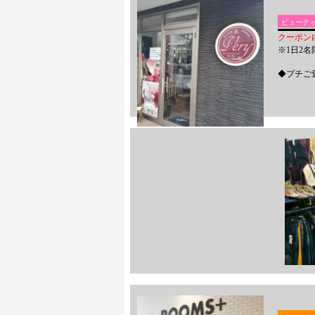
ビューテ
クーポン
※1日2
◆プチご