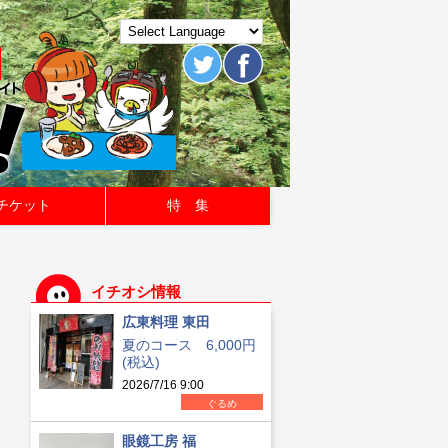
チケット
特 集
イチオシ情報
広東料理 東田
夏のコース 6,000円
(税込)
2026/7/16 9:00
ぐるめ
眼鏡工房 福