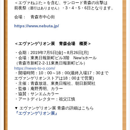
＜エヴァねぶた＞を含む、サンロード青森の出撃は
前夜祭
・3・4・5・6日となります。
（運行はありません）
会場： 青森市中心街
https://www.nebuta.jp/
＜エヴァンゲリオン展 青森会場 概要＞
・会期：2019年7月5日[金]～8月26日[月]
・会場：東奥日報新町ビル3階 New’sホール
（青森市新町2-2-11東奥日報新町ビル）
https://news-to-o.com/
・開場時間：10：00～18：00(最終入場17：30まで
エヴァンゲリオンストアは18：00まで営業)
・主催：青森放送、東奥日報社、朝日新聞社
・監修：庵野秀明、カラー
・協賛：サンエムカラー
・アートディレクター：祖父江慎
▼ エヴァンゲリオン展 青森の詳細はこちら
『エヴァンゲリオン展』