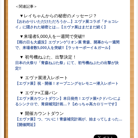
＜関連記事＞
▼レイちゃんからの秘密のメッセージ？
【おわかりいただけただろうか…】エヴァ展コラボ「チョコレ
イ」に隠された秘密とは…【エヴァ展はまだまだ続く】
▼来場者5,000人を一週間で突破!!
【雨の日も大盛況】エヴァンゲリオン展 青森、開幕から一週間
で、来場者数5,000人を突破!!【ラッキーボーイ＆ガール】
▼ 初号機ねぶた、出撃決定！
日本の火祭り「青森ねぶた祭」にて、初号機ねぶたの出撃が決
定!!
▼ エヴァ展潜入レポート
【エヴァ展】祝・開催！オープニングセレモニー潜入レポート
▼ エヴァ×工藤パン
【エヴァ展カウントダウン】本日発売！エヴァ展×クドパンによ
るシンクロで、胃袋補完計画…？【めっちゃ高カロリーです】
▼ 開催カウントダウン
【エヴァ展】つ、ついに！青森補完計画が、始まってしまった…
【開催間近】