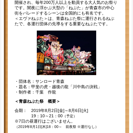
開催され、毎年200万人以上を動員する大人気のお祭り
です。闇夜に浮かぶ大型の「ねぶた」が青森市の中心
街をパレードするシーンは全国的にも有名です。
＜エヴァねぶた＞は、青森ねぶた祭に運行されるねぶ
たで、各運行団体の先導をする重要なねぶたです。
・団体名：サンロード青森
・題名：甲斐の虎・越後の龍「川中島の決戦」
・制作者：千葉 作龍
＜青森ねぶた祭 概要＞
会期： 2019年8月2日[金]～8月6日[火]
19：10～21：00
（予定）
※7日の昼運行はございません。
（2019年8月1日[木]18：00～ 前夜祭 ※運行なし）