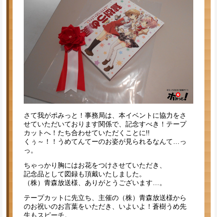
さて我がポみっと！事務局は、本イベントに協力をさ
せていただいております関係で、記念すべき！テープ
カットへ！たち合わせていただくことに!!
くぅ～！！うめてんてーのお姿が見られるなんて…っ
っ。
ちゃっかり胸にはお花をつけさせていただき、
記念品として図録も頂戴いたしました。
（株）青森放送様、ありがとうございます…。
テープカットに先立ち、主催の（株）青森放送様から
のお祝いのお言葉をいただき、いよいよ！蒼樹うめ先
生もスピーチ。