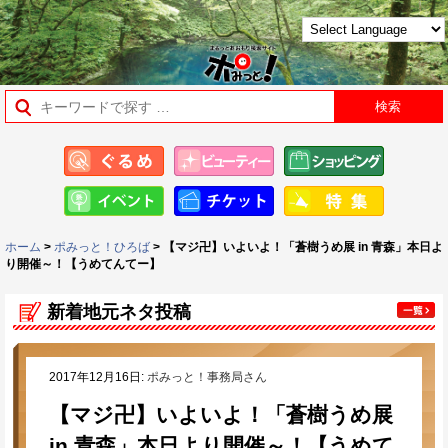
ホーム
>
ポみっと！ひろば
> 【マジ卍】いよいよ！「蒼樹うめ展 in 青森」本日よ
り開催～！【うめてんてー】
新着地元ネタ投稿
2017年12月16日:
ポみっと！事務局さん
【マジ卍】いよいよ！「蒼樹うめ展
in 青森」本日より開催～！【うめて