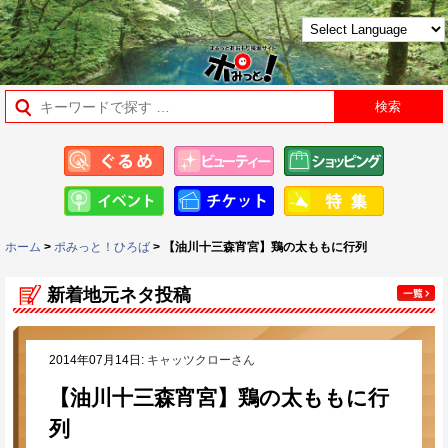
ホーム
>
ポみっと！ひろば
> 【油川十三森宵宮】鶏の太ももに行列
新着地元ネタ投稿
2014年07月14日:
キャッツクローさん
【油川十三森宵宮】鶏の太ももに行
列