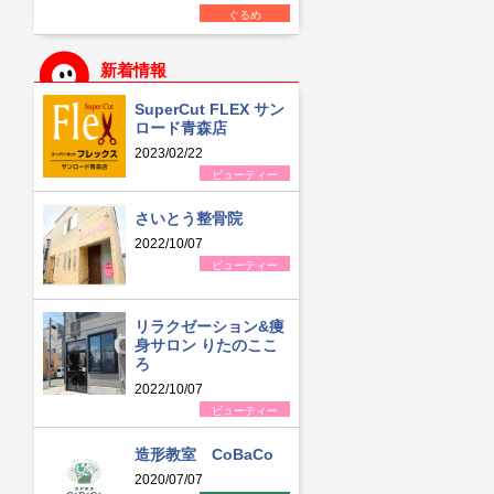
ぐるめ
新着情報
SuperCut FLEX サン
ロード青森店
2023/02/22
ビューティー
さいとう整骨院
2022/10/07
ビューティー
リラクゼーション&痩
身サロン りたのここ
ろ
2022/10/07
ビューティー
造形教室 CoBaCo
2020/07/07