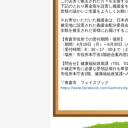
この災害で被災された方々を支援す
下記のとおり募金箱を設置し義援金
皆様の温かいご支援をよろしくお願
※お寄せいただいた義援金は、日本
被災地に設置された義援金配分委員
全額を被災された皆様にお届けする
【青森市役所での受付期間・場所】
〔期間〕4月18日（月）～6月30日（
〔受付時間〕8：30～17：00まで
〔場所〕市役所本庁舎1階総合案内窓
【問合せ】健康福祉政策課（TEL 017-
※確定申告に必要な受領証発行を希
市役所本庁舎2階、健康福祉政策課へ
▽青森市 フェイスブック
https://www.facebook.com/aomoricity