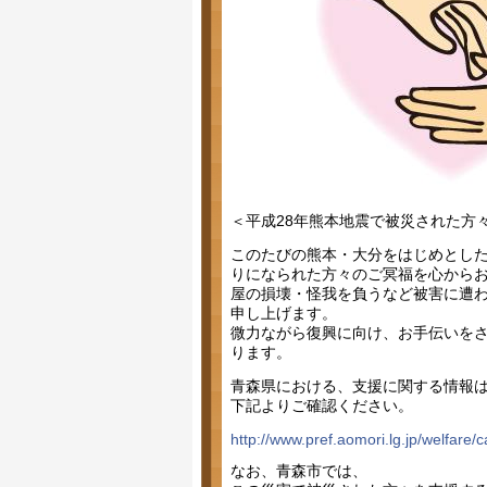
＜平成28年熊本地震で被災された方
このたびの熊本・大分をはじめとし
りになられた方々のご冥福を心から
屋の損壊・怪我を負うなど被害に遭
申し上げます。
微力ながら復興に向け、お手伝いを
ります。
青森県における、支援に関する情報
下記よりご確認ください。
http://www.pref.aomori.lg.jp/welfare/
なお、青森市では、