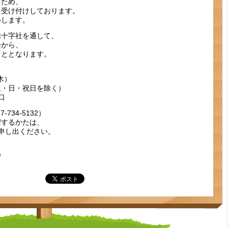
るため、
を受け付けしております。
いします。
赤十字社を通して、
会から、
こととなります。
木）
（土・日・祝日を除く）
口
734-5132）
望するかたは、
申し出ください。
/