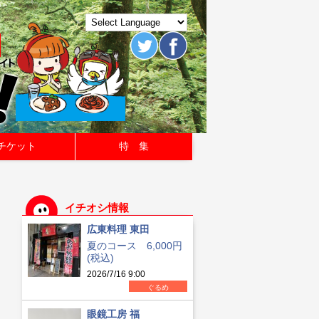
チケット
特 集
イチオシ情報
広東料理 東田
夏のコース 6,000円
(税込)
2026/7/16 9:00
ぐるめ
眼鏡工房 福