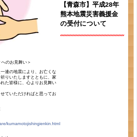
【青森市】平成28年
熊本地震災害義援金
の受付について
々へのお見舞い＞
た一連の地震により、お亡くな
お祈りいたしますとともに、家
われた皆様に、心よりお見舞い
させていただければと思ってお
は
care/kumamotojishingienkin.html