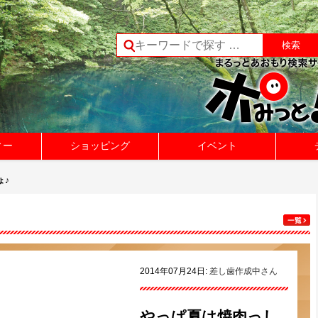
ィー
ショッピング
イベント
ょ♪
2014年07月24日:
差し歯作成中さん
やっぱ夏は焼肉っし