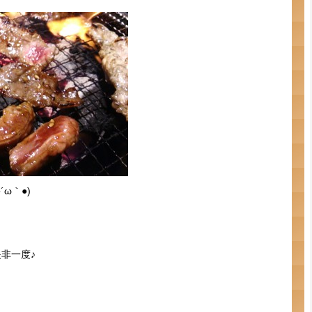
ω｀●)ゞ
非一度♪