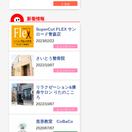
ぐるめ
新着情報
SuperCut FLEX サン
ロード青森店
2023/02/22
ビューティー
さいとう整骨院
2022/10/07
ビューティー
リラクゼーション&痩
身サロン りたのここ
ろ
2022/10/07
ビューティー
造形教室 CoBaCo
2020/07/07