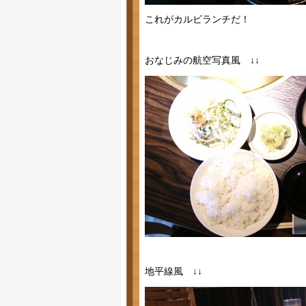
これがカルビランチだ！
おなじみの航空写真風 ↓↓
地平線風 ↓↓