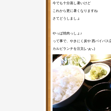
今でも十分蒸し暑いけど
これから更に暑くなりますね
さてどうしましょ
やっぱ焼肉っしょ♪
って事で、やきにく炭や 西バイパス
カルビランチを注文(｡･д･｡)