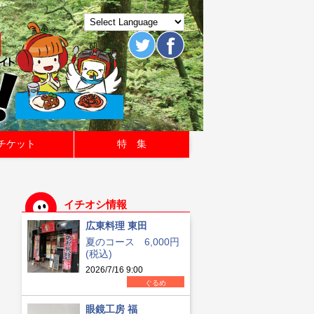
チケット
特 集
イチオシ情報
広東料理 東田
夏のコース 6,000円
(税込)
2026/7/16 9:00
ぐるめ
眼鏡工房 福