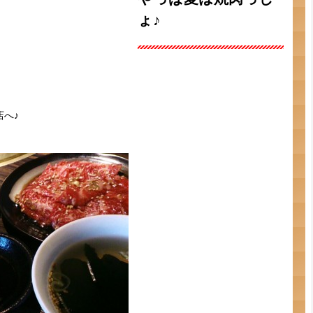
ょ♪
店へ♪