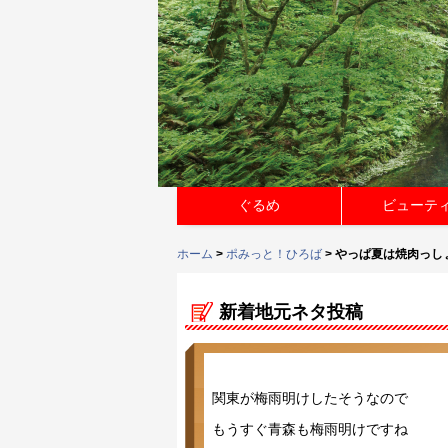
ぐるめ
ビューテ
ホーム
>
ポみっと！ひろば
> やっぱ夏は焼肉っし
新着地元ネタ投稿
関東が梅雨明けしたそうなので
もうすぐ青森も梅雨明けですね