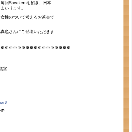
Speakersを招き、日本
てまいります。
、女性のついて考えるお茶会で
地真也さんにご登壇いただきま
※※※※※※※※※※※※※※※※※※
議室
art/
HP