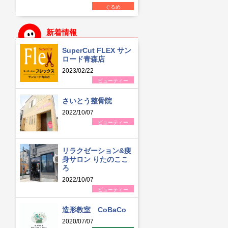
ぐるめ
新着情報
SuperCut FLEX サン
ロード青森店
2023/02/22
ビューティー
さいとう整骨院
2022/10/07
ビューティー
リラクゼーション&痩
身サロン りたのここ
ろ
2022/10/07
ビューティー
造形教室 CoBaCo
2020/07/07