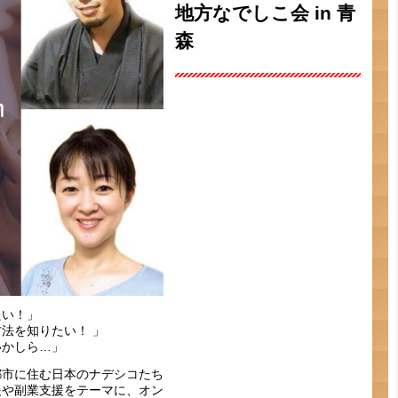
地方なでしこ会 in 青
森
たい！」
法を知りたい！ 」
いかしら…」
都市に住む日本のナデシコたち
援や副業支援をテーマに、オン