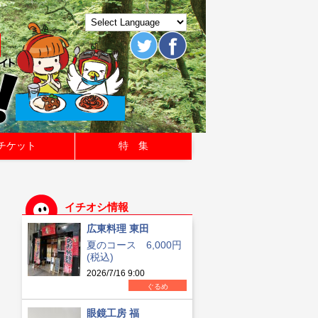
チケット
特 集
イチオシ情報
広東料理 東田
夏のコース 6,000円
(税込)
2026/7/16 9:00
ぐるめ
眼鏡工房 福