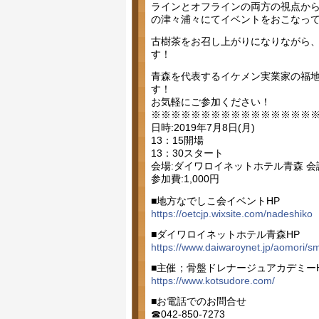
ラインとオフラインの両方の視点から毎回
の津々浦々にてイベントをおこなっ
古樹茶をお召し上がりになりながら
す！
青森を代表するイケメン実業家の福
す！
お気軽にご参加ください！
※※※※※※※※※※※※※※※※
日時:2019年7月8日(月)
13：15開場
13：30スタート
会場:ダイワロイネットホテル青森 会
参加費:1,000円
■地方なでしこ会イベントHP
https://oetcjp.wixsite.com/nadeshiko
■ダイワロイネットホテル青森HP
https://www.daiwaroynet.jp/aomori/sm
■主催；骨盤ドレナージュアカデミー
https://www.kotsudore.com/
■お電話でのお問合せ
☎︎042-850-7273