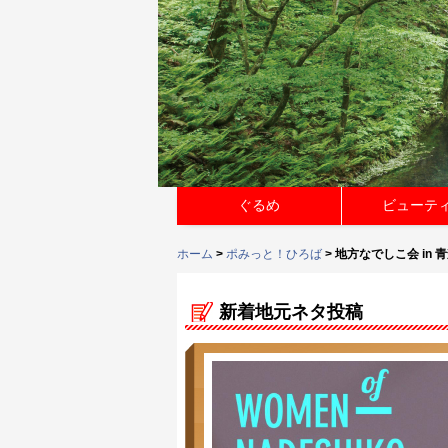
ぐるめ
ビューテ
ホーム
>
ポみっと！ひろば
> 地方なでしこ会 in 
新着地元ネタ投稿