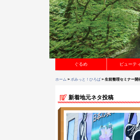
ぐるめ
ビューテ
ホーム
>
ポみっと！ひろば
> 生前整理セミナー開
新着地元ネタ投稿