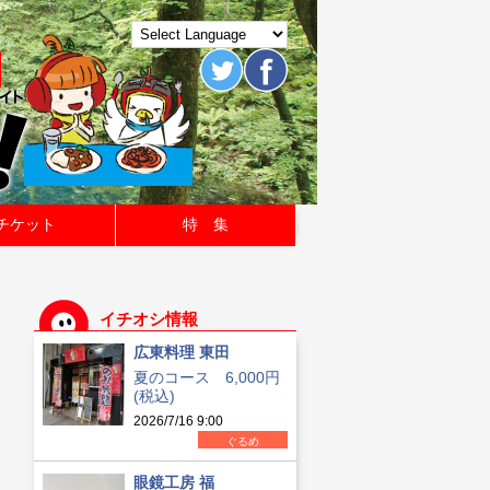
チケット
特 集
イチオシ情報
広東料理 東田
夏のコース 6,000円
(税込)
2026/7/16 9:00
ぐるめ
眼鏡工房 福