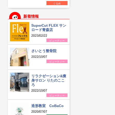
ぐるめ
新着情報
SuperCut FLEX サン
ロード青森店
2023/02/22
ビューティー
さいとう整骨院
2022/10/07
ビューティー
リラクゼーション&痩
身サロン りたのここ
ろ
2022/10/07
ビューティー
造形教室 CoBaCo
2020/07/07