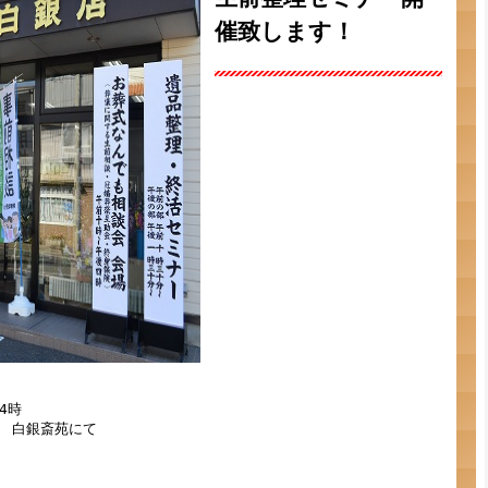
催致します！
時　

　白銀斎苑にて
