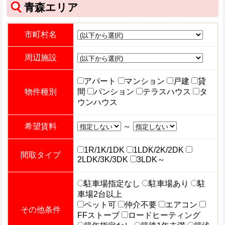
青森エリア
市町村名
周辺施設
アパート
マンション
戸建
貸
物件種別
間
パンション
テラスハウス
タ
ウンハウス
希望賃料
～
1R/1K/1DK
1LDK/2K/2DK
間取タイプ
2LDK/3K/3DK
3LDK～
駐車場指定なし
駐車場あり
駐
車場2台以上
ペット可
仲介不要
エアコン
その他条件
FFストーブ
ロードヒーティング