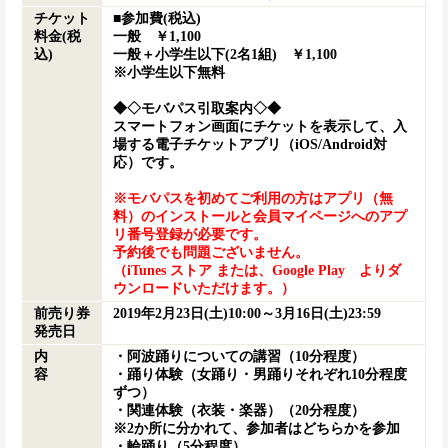
チケット
■参加費(税込)
料金(税
一般 ￥1,100
込)
一般＋小学生以下(2名1組) ￥1,100
※小学生以下無料
◆◇モバパス引取案内◇◆
スマートフォン画面にチケットを表示して、入
場する電子チケットアプリ（iOS/Android対
応）です。
※モバパスを初めてご利用の方はアプリ（無
料）のインストールと会員マイページへのアプ
リ番号登録が必要です。
予約後でも問題ございません。
（iTunes ストア または、Google Play よりダ
ウンロードいただけます。）
前売り券
2019年2月23日(土)10:00～3月16日(土)23:59
発売日
内
・阿波踊りについての講習（10分程度）
容
・踊り体験（女踊り・男踊りそれぞれ10分程度
ずつ）
・関連体験（衣装・楽器）（20分程度）
※2か所に分かれて、参加者はどちらかを参加
・輪踊り（5分程度）