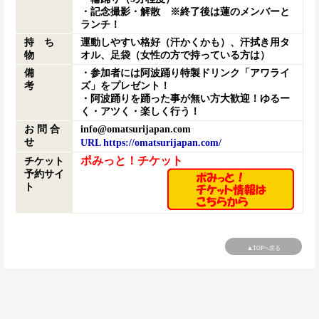
・記念撮影・解散 ※終了後は蓮のメンバーと
ランチ！
持 ち
運動しやすい格好（汗かくかも）、汗拭き用タ
物
オル、足袋（女性の方で持っている方は）
備
・参加者には阿波踊り特製ドリンク「アワライ
考
ズ」をプレゼント！
・阿波踊りを踊った事が無い方大歓迎！ゆるー
く・アツく・楽しく行う！
お 問 合
info@omatsurijapan.com
せ
URL https://omatsurijapan.com/
ポみっと！チケット
チケット
予約サイ
ト
▲TOPへ戻る