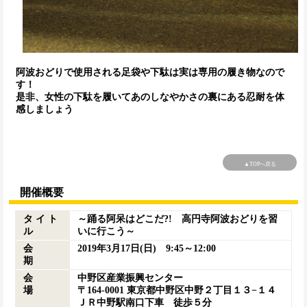
阿波おどりで使用される足袋や下駄は実は専用の履き物なので
す！
是非、女性の下駄を履いてあのしなやかさの裏にある忍耐を体
感しましょう
▲TOPへ戻る
開催概要
タ イ ト
～踊る阿呆はどこだ?! 高円寺阿波おどりを習
ル
いに行こう～
会
2019年3月17日(日) 9:45～12:00
期
会
中野区産業振興センター
場
〒164-0001 東京都中野区中野２丁目１３−１４
ＪＲ中野駅南口下車 徒歩５分