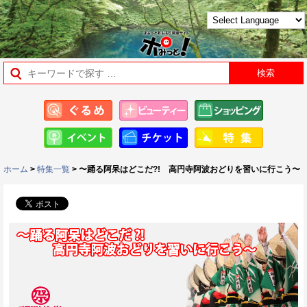
ホーム
>
特集一覧
> 〜踊る阿呆はどこだ?! 高円寺阿波おどりを習いに行こう〜