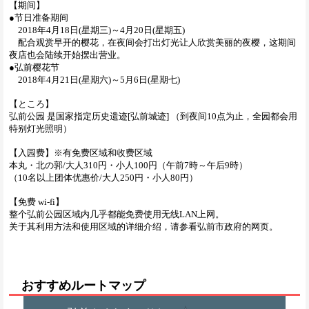
【期间】
●节日准备期间
2018年4月18日(星期三)～4月20日(星期五)
配合观赏早开的樱花，在夜间会打出灯光让人欣赏美丽的夜樱，这期间
夜店也会陆续开始摆出营业。
●弘前樱花节
2018年4月21日(星期六)～5月6日(星期七)
【ところ】
弘前公园 是国家指定历史遗迹[弘前城迹] （到夜间10点为止，全园都会用
特别灯光照明）
【入园费】※有免费区域和收费区域
本丸・北の郭/大人310円・小人100円（午前7時～午后9時）
（10名以上团体优惠价/大人250円・小人80円）
【免费 wi-fi】
整个弘前公园区域内几乎都能免费使用无线LAN上网。
关于其利用方法和使用区域的详细介绍，请参看弘前市政府的网页。
おすすめルートマップ