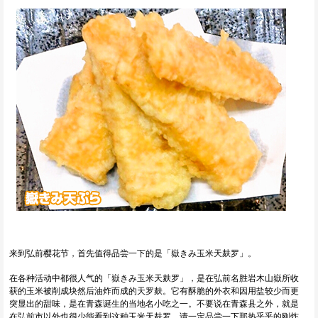
来到弘前樱花节，首先值得品尝一下的是「嶽きみ玉米天麸罗」。
在各种活动中都很人气的「嶽きみ玉米天麸罗」，是在弘前名胜岩木山嶽所收
获的玉米被削成块然后油炸而成的天罗麸。它有酥脆的外衣和因用盐较少而更
突显出的甜味，是在青森诞生的当地名小吃之一。不要说在青森县之外，就是
在弘前市以外也很少能看到这种玉米天麸罗，请一定品尝一下那热乎乎的刚炸