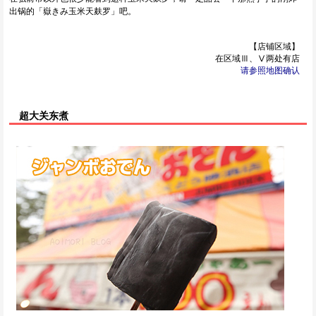
出锅的「嶽きみ玉米天麸罗」吧。
【店铺区域】
在区域Ⅲ、Ⅴ两处有店
请参照地图确认
超大关东煮