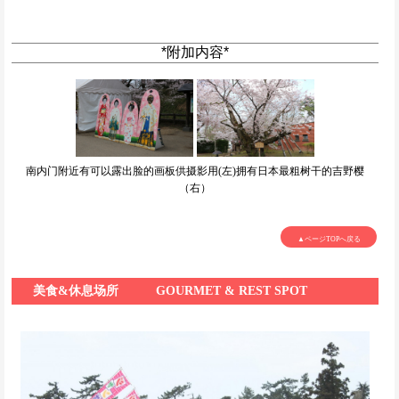
*附加内容*
南内门附近有可以露出脸的画板供摄影用(左)拥有日本最粗树干的吉野樱
（右）
▲ページTOPへ戻る
美食&休息场所
GOURMET & REST SPOT