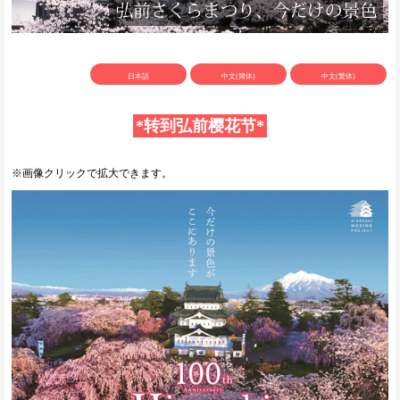
日本語
中文(簡体)
中文(繁体)
*转到弘前樱花节*
※画像クリックで拡大できます。