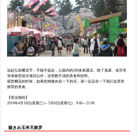
说起弘前樱花节，不能不提起，公园内的200多家露店。除了鬼屋、迷宫等
等体验型游乐项目以外，还有数不清的美食和饮料。
观赏樱花的时候，如果想稍微休息一下的话，请一定品尝一下我们这里所
推荐的美食。
【营业期间】
2018年4月18日(星期三)～5月6日(星期七) 9:00～21:00
嶽きみ玉米天麸罗