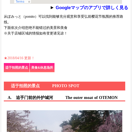
►
Googleマップのアプリで詳しく見る
从ぽみっと（pomito）可以找到能够充分观赏和享受弘前樱花节氛围的推荐路
线。
下面依次介绍您绝不能错过的美景和美食
※关于店铺区域的情报如有变更请见谅！
★2018/04/16 更新！
适于拍照的景点
美食&休息场所
适于拍照的景点
PHOTO SPOT
A. 追手门前的外护城河
The outer moat of OTEMON