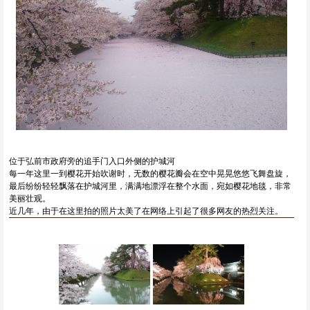
位于弘前市政府旁的追手门入口外侧的护城河
每一年这里一到樱花开始吹谢时，无数的樱花瓣会在空中晃晃悠悠飞舞盘旋，
最后纷纷轻轻飘落在护城河里，满满地漂浮在整个水面，宛如樱花地毯，非常
美丽壮观。
近几年，由于在这里拍的照片太美了在网络上引起了很多网友的热烈关注。