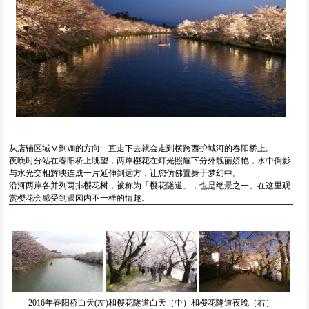
从店铺区域Ⅴ到Ⅷ的方向一直走下去就会走到横跨西护城河的春阳桥上。
夜晚时分站在春阳桥上眺望，两岸樱花在灯光照耀下分外靓丽娇艳，水中倒影
与水光交相辉映连成一片延伸到远方，让您仿佛置身于梦幻中。
沿河两岸各并列两排樱花树，被称为「樱花隧道」，也是绝景之一。在这里观
赏樱花会感受到跟园内不一样的情趣。
2016年春阳桥白天(左)和樱花隧道白天（中）和樱花隧道夜晚（右）