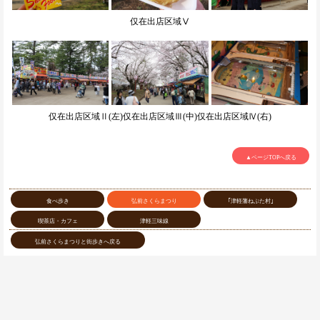
仅在出店区域Ⅴ
仅在出店区域Ⅱ(左)仅在出店区域Ⅲ(中)仅在出店区域Ⅳ(右)
▲ページTOPへ戻る
食べ歩き
弘前さくらまつり
｢津軽藩ねぷた村｣
喫茶店・カフェ
津軽三味線
弘前さくらまつりと街歩きへ戻る