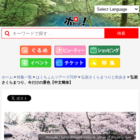
ホーム
>
特集一覧
>
はくちょんツアーズTOP
>
弘前さくらまつりと街歩き
> 弘前
さくらまつり、今だけの景色【中文簡体】