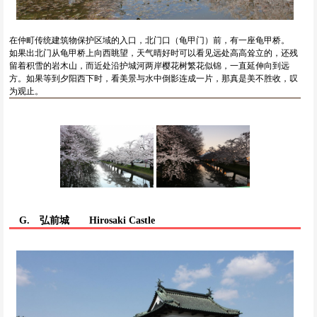
在仲町传统建筑物保护区域的入口，北门口（龟甲门）前，有一座龟甲桥。
如果出北门从龟甲桥上向西眺望，天气晴好时可以看见远处高高耸立的，还残
留着积雪的岩木山，而近处沿护城河两岸樱花树繁花似锦，一直延伸向到远
方。如果等到夕阳西下时，看美景与水中倒影连成一片，那真是美不胜收，叹
为观止。
G. 弘前城
Hirosaki Castle