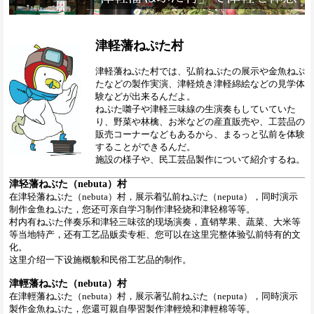
津軽藩ねぷた村
津軽藩ねぷた村では、弘前ねぷたの展示や金魚ねぷ
たなどの製作実演、津軽焼き津軽綿絵などの見学体
験などが出来るんだよ。
ねぷた囃子や津軽三味線の生演奏もしていていた
り、野菜や林檎、お米などの産直販売や、工芸品の
販売コーナーなどもあるから、まるっと弘前を体験
することができるんだ。
施設の様子や、民工芸品製作について紹介するね。
津轻藩ねぶた（nebuta）村
在津轻藩ねぶた（nebuta）村，展示着弘前ねぷた（neputa），同时演示
制作金鱼ねぷた，您还可亲自学习制作津轻烧和津轻棉等等。
村内有ねぷた伴奏乐和津轻三味弦的现场演奏，直销苹果、蔬菜、大米等
等当地特产，还有工艺品贩卖专柜、您可以在这里完整体验弘前特有的文
化。
这里介绍一下设施概貌和民俗工艺品的制作。
津輕藩ねぶた（nebuta）村
在津輕藩ねぶた（nebuta）村，展示著弘前ねぷた（neputa），同時演示
製作金魚ねぷた，您還可親自學習製作津輕燒和津輕棉等等。