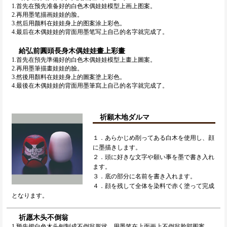
1.首先在预先准备好的白色木偶娃娃模型上画上图案。
2.再用墨笔描画娃娃的脸。
3.然后用颜料在娃娃身上的图案涂上彩色。
4.最后在木偶娃娃的背面用墨笔写上自己的名字就完成了。
給弘前圓頭長身木偶娃娃畫上彩畫
1.首先在預先準備好的白色木偶娃娃模型上畫上圖案。
2.再用墨筆描畫娃娃的臉。
3.然後用顏料在娃娃身上的圖案塗上彩色。
4.最後在木偶娃娃的背面用墨筆寫上自己的名字就完成了。
祈願木地ダルマ
１．あらかじめ削ってある白木を使用し、顔
に墨描きします。
２．頭に好きな文字や願い事を墨で書き入れ
ます。
３．底の部分に名前を書き入れます。
４．顔を残して全体を染料で赤く塗って完成
となります。
祈愿木头不倒翁
1.预先把白色木头刨制成不倒翁形状，用墨笔在上面画上不倒翁脸部图案。