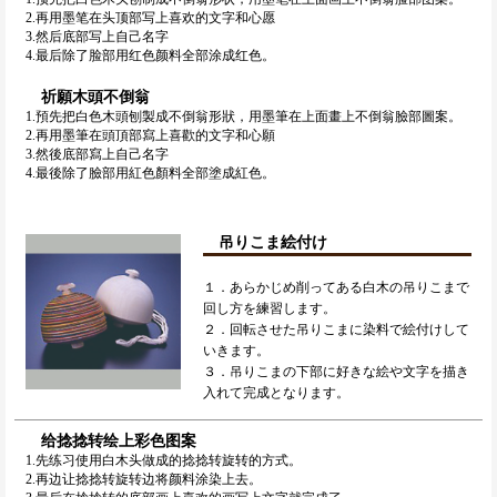
2.再用墨笔在头顶部写上喜欢的文字和心愿
3.然后底部写上自己名字
4.最后除了脸部用红色颜料全部涂成红色。
祈願木頭不倒翁
1.預先把白色木頭刨製成不倒翁形狀，用墨筆在上面畫上不倒翁臉部圖案。
2.再用墨筆在頭頂部寫上喜歡的文字和心願
3.然後底部寫上自己名字
4.最後除了臉部用紅色顏料全部塗成紅色。
吊りこま絵付け
１．あらかじめ削ってある白木の吊りこまで
回し方を練習します。
２．回転させた吊りこまに染料で絵付けして
いきます。
３．吊りこまの下部に好きな絵や文字を描き
入れて完成となります。
给捻捻转绘上彩色图案
1.先练习使用白木头做成的捻捻转旋转的方式。
2.再边让捻捻转旋转边将颜料涂染上去。