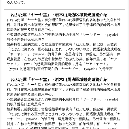
るんだって。
ねぷた屋「ヤーヤ堂」・岩木山周边区域观光游览介绍
在ねぷた屋「ヤーヤ堂」有介绍弘前ねぷた和青森县内各地ねぷた的各种资
料。并且在岩木山观光协会的帮助下，这里设置了关于津轻的灵峰岩木山及
其周边的观光及温泉信息中心。
不知您是否知道在ねぷた节中听到的不绝于耳的「ヤーヤドー」（yayado）
的号子声是什么意思吗？
如果翻看以前的文献，会发现很早时候就有「ねぷた歌」的记载，从歌词
「ねぷたは流れろ 豆の葉はとまれ いやいやいやよ」而逐渐演变成现在
「ヤーヤドー」（yayado）的号子声，这是流传的一种观点。另外还有一种
观点就是，在ねぷた节历史中曾流行「ねぷた吵架」的年代里，有「ヤア！
ヤァ！」（yaya）的怒吼声响彻云霄的记叙，是这「ヤア！ヤァ！」
（yaya）的怒吼声转变成了现在的「ヤーヤドー」（yayado）的号子声
ねぷた屋「ヤーヤ堂」・岩木山周邊區域觀光遊覽介紹
在ねぷた屋「ヤーヤ堂」有介紹弘前ねぷた和青森縣內各地ねぷた的各種資
料。並且在岩木山觀光協會的幫助下，這裡設置了關於津輕的靈峰岩木山及
其周邊的觀光及溫泉信息中心。
不知您是否知道在ねぷた節中聽到的不絕於耳的「ヤーヤドー」（yayado）
的號子聲是什麼意思嗎？
如果翻看以前的文獻，會發現很早時候就有「ねぷた歌」的記載，從歌詞
「ねぷたは流れろ豆の葉はとまれいやいやいやよ」而逐漸演變成現在「ヤ
ーヤドー」（yayado）的號子聲，這是流傳的一種觀點。另外還有一種觀點
就是，在ねぷた節歷史中曾流行「ねぷた吵架」的年代裡，有「ヤア！ヤ
ァ！」（yaya）的怒吼聲響徹雲霄的記敘，是這「ヤア！ヤァ！」（yaya）