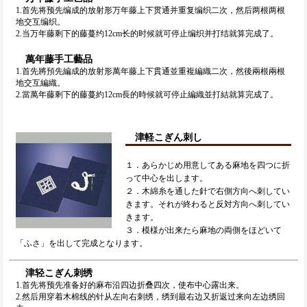
1.首先将预先编成的放射形万年藤上下贯通并重复编织二次，然后两根两根
地交互编织。
2.当万年藤剩下的藤蔓约12cm长的时候就可停止编织并打结就算完成了。
萬年藤手工藝品
1.首先將預先編成的放射形萬年藤上下貫通並重複編織二次，然後兩根兩根
地交互編織。
2.當萬年藤剩下的藤蔓約12cm長的時候就可停止編織並打結就算完成了。
津軽こぎん刺し
１．あらかじめ用意してある麻地を四つに折
って中心を出します。
２．木綿糸を通した針で右側方向へ刺してい
きます。それが終わると反対方向へ刺してい
きます。
３．模様が出来たら麻地の両側をほどいて
「ふさ」を出して完成となります。
津轻こぎん刺绣
1.首先将预先准备好的麻布沿四边折叠四次，使布中心露出来。
2.然后用穿着木棉线的针从左向右刺绣，绣到最右边又折返过来向左边绣回