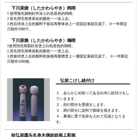
下川原烧（したかわらやき）鸽哨
1.使用预先烧制好并涂上白色底色的鸽哨。
2.首先用毛笔将喜欢的颜色一一涂上去。
3.然后待涂上去的颜料干燥后再整体涂上一层固定液就完成了。※一年限定
只制作1000个。
下川原燒（したかわらやき）鴿哨
1使用預先燒製好並塗上白色底色的鴿哨。
2.首先用毛筆將喜歡的顏色一一塗上去。
3.然後待塗上去的顏料乾燥後再整體塗上一層固定液就完成了。 ※一年限定
只製作1000個。
弘前こけし絵付け
１．あらかじめ削ってある白木に絵付けをし
ていきます。
２．顔の部分を墨描きします。
３．胴の部分に染料で模様を描きます。
４．裏側に墨で名前を入れて完成となりま
す。
给弘前圆头长身木偶娃娃画上彩画