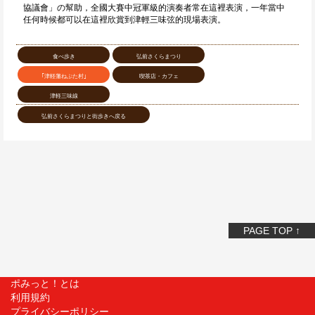
協議會」の幫助，全國大賽中冠軍級的演奏者常在這裡表演，一年當中
任何時候都可以在這裡欣賞到津輕三味弦的現場表演。
食べ歩き
弘前さくらまつり
｢津軽藩ねぷた村｣
喫茶店・カフェ
津軽三味線
弘前さくらまつりと街歩きへ戻る
PAGE TOP ↑
ポみっと！とは
利用規約
プライバシーポリシー