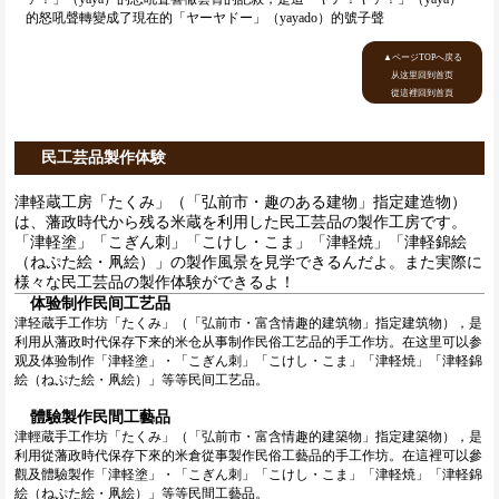
的怒吼聲轉變成了現在的「ヤーヤドー」（yayado）的號子聲
▲ページTOPへ戻る
从这里回到首页
從這裡回到首頁
民工芸品製作体験
津軽蔵工房「たくみ」（「弘前市・趣のある建物」指定建造物）
は、藩政時代から残る米蔵を利用した民工芸品の製作工房です。
「津軽塗」「こぎん刺」「こけし・こま」「津軽焼」「津軽錦絵
（ねぷた絵・凧絵）」の製作風景を見学できるんだよ。また実際に
様々な民工芸品の製作体験ができるよ！
体验制作民间工艺品
津轻蔵手工作坊「たくみ」（「弘前市・富含情趣的建筑物」指定建筑物），是
利用从藩政时代保存下来的米仓从事制作民俗工艺品的手工作坊。在这里可以参
观及体验制作「津軽塗」・「こぎん刺」「こけし・こま」「津軽焼」「津軽錦
絵（ねぷた絵・凧絵）」等等民间工艺品。
體驗製作民間工藝品
津輕蔵手工作坊「たくみ」（「弘前市・富含情趣的建築物」指定建築物），是
利用從藩政時代保存下來的米倉從事製作民俗工藝品的手工作坊。在這裡可以參
觀及體驗製作「津軽塗」・「こぎん刺」「こけし・こま」「津軽焼」「津軽錦
絵（ねぷた絵・凧絵）」等等民間工藝品。