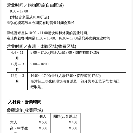
营业时间／购物区域(自由区域)
9:00～17:00
(津軽旨米屋从10:00开店)
※弘前樱花节举办期间有时营业时间会延长
津軽旨米屋从10:00～11:00是饮料和外卖的营业时间。
在店内就餐时间是11:00～15:00。16:00～17:00是只外卖的营业时间
营业时间／参观・体验区域(收费区域)
4月～11
9:00～17:00(最終入場17:00・閉館時間17:30)
月
12月～ 3
9:00～16:00
月
12月～ 3
16:00～17:00(最終入場17:00・閉館時間17:30)
月
※津轻三味弦的现场演奏以及一部分民俗工艺示范表演已
经取消。
入村費・營業時間
參觀設施(收費區域)
個人
團體(25名以上)
大人
￥550
￥450
高・中學生
￥350
￥300