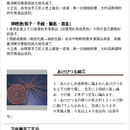
案清晰完整显现就大致完成了。
※之后，由专业手工匠人塗上最后一道漆，再一次细细研磨，大约花两周时
间可将成品送到。
津輕塗(筷子・手鏡・羹匙・酒盅）
1.使用反复上了12道漆的木漆製品（請選用紅色或黑色）※照片是已磨製好
的筷子。
2.用紙或磨紙（粗的孔眼→細的孔眼）在水中輕輕研磨木漆製品表面，當圖
案清晰完整顯現就大致完成了。
※之後，由專業手工匠人塗上最後一道漆，再一次細細研磨，大約花兩週時
間可將成品送到。
あけびつる細工
１．あらかじめ放射状に編まれたあけびつる
を上下の順で通し、交互に２回繰り返し編
み、その後、２本ずつ交互に編みます。
２．あけびつるの残りの長さ約１２ｃｍで順
に曲げてふち止めをし、完成となります。
※実施人数：５名以上４０名以内（出張不
可）
万年藤手工艺品