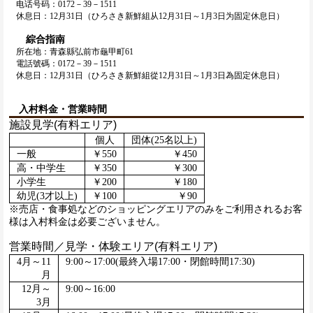
电话号码：0172－39－1511
休息日：12月31日（ひろさき新鮮組从12月31日～1月3日为固定休息日）
綜合指南
所在地：青森縣弘前市龜甲町61
電話號碼：0172－39－1511
休息日：12月31日（ひろさき新鮮組從12月31日～1月3日為固定休息日）
入村料金・営業時間
施設見学(有料エリア)
個人
団体(25名以上)
一般
￥550
￥450
高・中学生
￥350
￥300
小学生
￥200
￥180
幼児(3才以上)
￥100
￥90
※売店・食事処などのショッピングエリアのみをご利用されるお客
様は入村料金は必要ございません。
営業時間／見学・体験エリア(有料エリア)
4月～11
9:00～17:00(最終入場17:00・閉館時間17:30)
月
12月～
9:00～16:00
3月