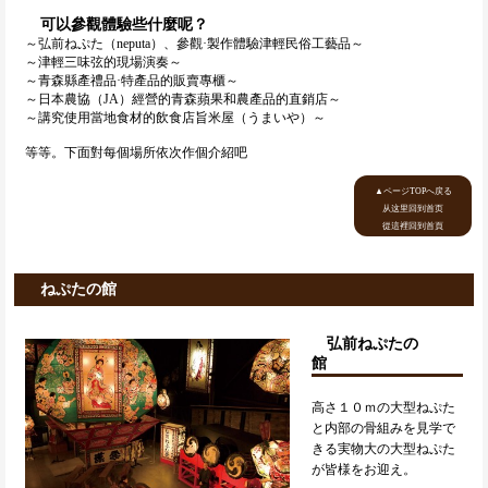
可以參觀體驗些什麼呢？
～弘前ねぷた（neputa）、參觀·製作體驗津輕民俗工藝品～
～津輕三味弦的現場演奏～
～青森縣產禮品·特產品的販賣專櫃～
～日本農協（JA）經營的青森蘋果和農產品的直銷店～
～講究使用當地食材的飲食店旨米屋（うまいや）～
等等。下面對每個場所依次作個介紹吧
▲ページTOPへ戻る
从这里回到首页
從這裡回到首頁
ねぷたの館
弘前ねぷたの
館
高さ１０ｍの大型ねぷた
と内部の骨組みを見学で
きる実物大の大型ねぷた
が皆様をお迎え。