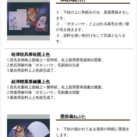
１．下絵の上に和紙をのせ、直接墨描きをし
ます。
２．「ボタンバケ」とよばれる刷毛を使い髪
の毛を描きます。
３．染料を使い色付けをして完成となりま
す。
给津轻风筝绘图上色
1.首先在画稿上面铺上一层和纸，在上面用墨笔描画出图案。
2.然后用被叫做「ボタンバケ」毛刷画出头发
3.最后用染料上上色就完成了。
給津輕風箏繪圖上色
1.首先在畫稿上面鋪上一層和紙，在上面用墨筆描畫出圖案。
2.然後用被叫做「ボタンバケ」毛刷畫出頭髮
3.最後用染料上上色就完成了。
壁掛扇ねぷた
１．下絵の描かれてある扇形の和紙に墨描き
します。