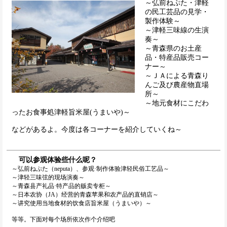
～弘前ねぷた・津軽
の民工芸品の見学・
製作体験～
～津軽三味線の生演
奏～
～青森県のお土産
品・特産品販売コー
ナー～
～ＪＡによる青森り
んご及び農産物直場
所～
～地元食材にこだわ
ったお食事処津軽旨米屋(うまいや)～
などがあるよ。今度は各コーナーを紹介していくね～
可以参观体验些什么呢？
～弘前ねぷた（neputa）、参观·制作体验津轻民俗工艺品～
～津轻三味弦的现场演奏～
～青森县产礼品·特产品的贩卖专柜～
～日本农协（JA）经营的青森苹果和农产品的直销店～
～讲究使用当地食材的饮食店旨米屋（うまいや）～
等等。下面对每个场所依次作个介绍吧