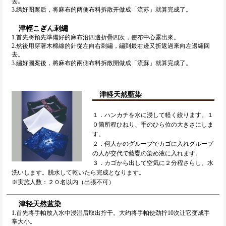
去。
3.绣好图案后，将麻布的两侧布料拆散开做成「流苏」就算完成了。
津輕こぎん刺繡
1.首先將預先準備好的麻布沿四邊折疊四次，使布中心露出來。
2.然後用穿著木棉線的針從左向右刺繡，繡到最右邊又折返過來向左邊繡回
去。
3.繡好圖案後，將麻布的兩側布料拆散開做成「流蘇」就算完成了。
津軽天然藍染
１．ハンカチを水に浸して軽く絞ります。１
０箇所程ひねり、手のひら位の大きさにしま
す。
２．何人かのグループでカゴに入れグループ
の人が交代で藍甕の染め液に入れます。
３．カゴから出して空気に２分程さらし、水
洗いします。脱水して乾いたら完成となります。
※実施人数：２０名以内（出張不可）
津轻天然蓝染
1.首先将手帕放入水中浸湿后取出拧干。大约将手帕使劲拧10次让它变成手
掌大小。