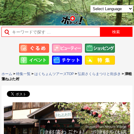
ホーム
>
特集一覧
>
はくちょんツアーズTOP
>
弘前さくらまつりと街歩き
> 津軽
藩ねぷた村