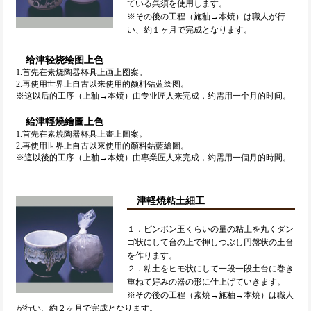
ている呉須を使用します。
※その後の工程（施釉→本焼）は職人が行
い、約１ヶ月で完成となります。
给津轻烧绘图上色
1.首先在素烧陶器杯具上画上图案。
2.再使用世界上自古以来使用的颜料钴蓝绘图。
※这以后的工序（上釉→本焼）由专业匠人来完成，约需用一个月的时间。
給津輕燒繪圖上色
1.首先在素燒陶器杯具上畫上圖案。
2.再使用世界上自古以來使用的顏料鈷藍繪圖。
※這以後的工序（上釉→本焼）由專業匠人來完成，約需用一個月的時間。
津軽焼粘土細工
１．ピンポン玉くらいの量の粘土を丸くダン
ゴ状にして台の上で押しつぶし円盤状の土台
を作ります。
２．粘土をヒモ状にして一段一段土台に巻き
重ねて好みの器の形に仕上げていきます。
※その後の工程（素焼→施釉→本焼）は職人
が行い、約２ヶ月で完成となります。