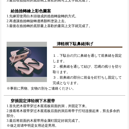
3.最后在捻捻转的底部画上喜欢的画写上文字就完成了。
給捻捻轉繪上彩色圖案
1.先練習使用白木頭做成的捻捻轉旋轉的方式。
2.再邊讓捻捻轉旋轉邊將顏料塗染上去。
3.最後在捻捻轉的底部畫上喜歡的畫寫上文字就完成了。
津軽桐下駄鼻緒挿げ
１．下駄台の穴に鼻緒を通して前鼻緒を固定
します。
２．横鼻緒を通して結び、芯縄の残りを切り
取ります。
３．前鼻緒の部分に前金を釘打ちし固定して
完成となります。
※事前に男物、女物の別をご連絡ください。
穿插固定津轻桐下木屐带
1.首先把木屐带穿过木屐底板前面的洞，并固定下来。
2.接着将木屐带穿过木屐底板后面的洞后将带子打结连接起来，剪去多余的
部分。
3.最后将前面的木屐带用金属钉固定好就完成了。
※做之前请申明是女用还是男用。