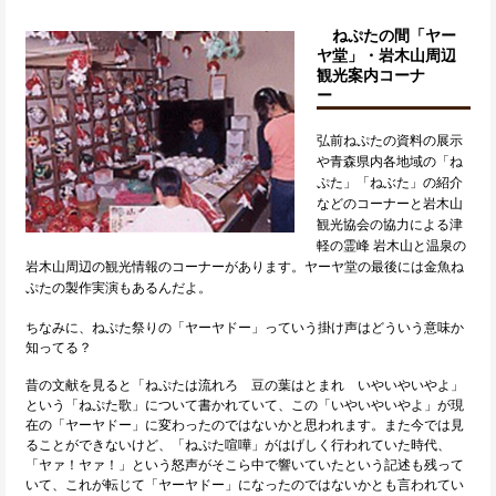
ねぷたの間「ヤー
ヤ堂」・岩木山周辺
観光案内コーナ
ー
弘前ねぷたの資料の展示
や青森県内各地域の「ね
ぷた」「ねぶた」の紹介
などのコーナーと岩木山
観光協会の協力による津
軽の霊峰 岩木山と温泉の
岩木山周辺の観光情報のコーナーがあります。ヤーヤ堂の最後には金魚ね
ぷたの製作実演もあるんだよ。
ちなみに、ねぷた祭りの「ヤーヤドー」っていう掛け声はどういう意味か
知ってる？
昔の文献を見ると「ねぷたは流れろ 豆の葉はとまれ いやいやいやよ」
という「ねぷた歌」について書かれていて、この「いやいやいやよ」が現
在の「ヤーヤドー」に変わったのではないかと思われます。また今では見
ることができないけど、「ねぷた喧嘩」がはげしく行われていた時代、
「ヤァ！ヤァ！」という怒声がそこら中で響いていたという記述も残って
いて、これが転じて「ヤーヤドー」になったのではないかとも言われてい