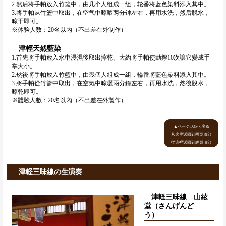
2.然后将手帕放入竹篮中，由几个人组成一组，轮番将蓝色染料添入其中。
3.将手帕从竹篮中取出，在空气中晾晒两分钟左右，再用水洗，然后脱水，
晾干即可。
※体验人数：20名以内（不出差在外制作）
津輕天然藍染
1.首先將手帕放入水中浸濕後取出擰乾。大約將手帕使勁擰10次讓它變成手
掌大小。
2.然後將手帕放入竹籃中，由幾個人組成一組，輪番將藍色染料添入其中。
3.將手帕從竹籃中取出，在空氣中晾曬兩分鐘左右，再用水洗，然後脫水，
晾乾即可。
※體驗人數：20名以內（不出差在外製作）
▲ページTOPへ戻る
从这里返回到网页顶部
從這裡返回到網頁頂部
津軽三味線の生演奏
津軽三味線 山絃
堂（さんげんど
う）