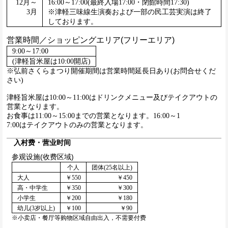
12月～
16:00～17:00(最終入場17:00・閉館時間17:30)
3月
※津軽三味線生演奏および一部の民工芸実演は終了
しております。
営業時間／ショッピングエリア(フリーエリア)
9:00～17:00
(津軽旨米屋は10:00開店)
※弘前さくらまつり開催期間は営業時間延長日あり(お問合せくだ
さい)
津軽旨米屋は10:00～11:00はドリンクメニュー及びテイクアウトの
営業となります。
お食事は11:00～15:00までの営業となります。16:00～1
7:00はテイクアウトのみの営業となります。
入村费・营业时间
参观设施(收费区域)
个人
团体(25名以上)
大人
￥550
￥450
高・中学生
￥350
￥300
小学生
￥200
￥180
幼儿(3岁以上)
￥100
￥90
※小卖店・餐厅等购物区域自由出入，不需要付费