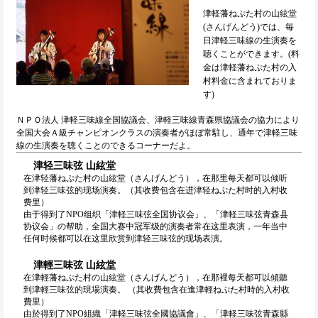
津軽藩ねぷた村の山絃堂
(さんげんどう)では、毎
日津軽三味線の生演奏を
聴くことができます。(料
金は津軽藩ねぷた村の入
村料金に含まれておりま
す)
ＮＰＯ法人 津軽三味線全国協議会、津軽三味線青森県協議会の協力により
全国大会Ａ級チャンピオンクラスの演奏者がほぼ常駐し、通年で津軽三味
線の生演奏を聴くことのできるコーナーだよ。
津轻三味弦 山絃堂
在津轻藩ねぷた村の山絃堂（さんげんどう），在那里每天都可以倾听
到津轻三味弦的现场演奏。（其收费包含在进津轻ねぷた村时的入村收
费里）
由于得到了NPO组织「津軽三味弦全国协议会」、「津軽三味弦青森县
协议会」の帮助，全国大赛中冠军级的演奏者常在这里表演，一年当中
任何时候都可以在这里欣赏到津轻三味弦的现场表演。
津輕三味弦 山絃堂
在津輕藩ねぷた村の山絃堂（さんげんどう），在那裡每天都可以傾聽
到津輕三味弦的現場演奏。 （其收費包含在進津輕ねぷた村時的入村收
費里）
由於得到了NPO組織「津軽三味弦全國協議會」、「津軽三味弦青森縣