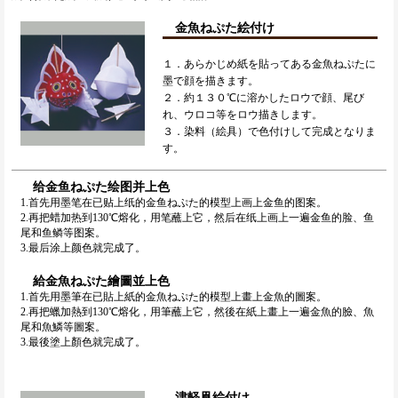
金魚ねぷた絵付け
１．あらかじめ紙を貼ってある金魚ねぷたに
墨で顔を描きます。
２．約１３０℃に溶かしたロウで顔、尾び
れ、ウロコ等をロウ描きします。
３．染料（絵具）で色付けして完成となりま
す。
给金鱼ねぷた绘图并上色
1.首先用墨笔在已贴上纸的金鱼ねぷた的模型上画上金鱼的图案。
2.再把蜡加热到130℃熔化，用笔蘸上它，然后在纸上画上一遍金鱼的脸、鱼
尾和鱼鳞等图案。
3.最后涂上颜色就完成了。
給金魚ねぷた繪圖並上色
1.首先用墨筆在已貼上紙的金魚ねぷた的模型上畫上金魚的圖案。
2.再把蠟加熱到130℃熔化，用筆蘸上它，然後在紙上畫上一遍金魚的臉、魚
尾和魚鱗等圖案。
3.最後塗上顏色就完成了。
津軽凧絵付け