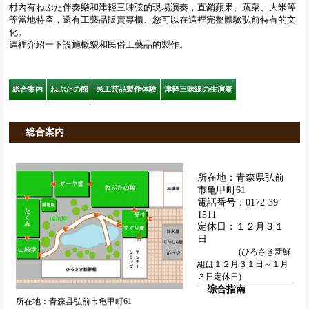
村內有ねぷた伴奏樂和津輕三味弦的現場演奏，直銷蘋果、蔬菜、大米等
等當地特產，還有工藝品販賣專櫃、您可以在這裡完整體驗弘前特有的文
化。
這裡介紹一下設施概貌和民俗工藝品的製作。
総合案内
ねぷたの館
民工芸品製作体験
津軽三味線の生演奏
総合案内
所在地：青森県弘前
市亀甲町61
電話番号：0172-39-
1511
定休日：１２月３１
日
(ひろさき新鮮
組は１２月３１日～１月
３日定休日)
综合指南
所在地：青森县弘前市龟甲町61