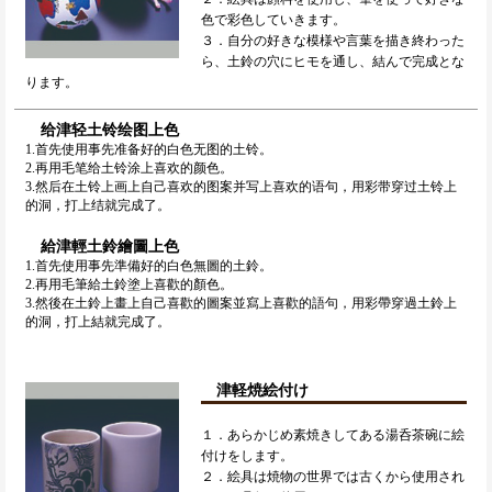
色で彩色していきます。
３．自分の好きな模様や言葉を描き終わった
ら、土鈴の穴にヒモを通し、結んで完成とな
ります。
给津轻土铃绘图上色
1.首先使用事先准备好的白色无图的土铃。
2.再用毛笔给土铃涂上喜欢的颜色。
3.然后在土铃上画上自己喜欢的图案并写上喜欢的语句，用彩带穿过土铃上
的洞，打上结就完成了。
給津輕土鈴繪圖上色
1.首先使用事先準備好的白色無圖的土鈴。
2.再用毛筆給土鈴塗上喜歡的顏色。
3.然後在土鈴上畫上自己喜歡的圖案並寫上喜歡的語句，用彩帶穿過土鈴上
的洞，打上結就完成了。
津軽焼絵付け
１．あらかじめ素焼きしてある湯呑茶碗に絵
付けをします。
２．絵具は焼物の世界では古くから使用され