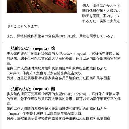
個人・団体にかかわらず
随時係員が笛と太鼓のお
囃子を実演、案内してく
れるんだ！実際に太鼓を
叩くこともできます。
また、津軽錦絵作家協会の全会員のねぷた絵、凧絵を展示しているよ。
弘前ねぷた（neputa）馆
步入馆内迎面可见高达10米高的大型ねぷた（neputa），它好像在迎接大家
的到来。您不仅可以欣赏它高大华丽的外形，还可以从内部仔细观察它的构
造。
馆内工作人员随时为您介绍和表演由笛声和鼓声组合而成的ねぷた
（neputa）伴奏乐！您也可以亲自随笛声敲击大鼓。
另外，这里还展示着津轻作家协会会员手绘的ねぶた图案和风筝图案
弘前ねぷた（neputa）館
步入館內迎面可見高達10米高的大型ねぷた（neputa），它好像在迎接大家
的到來。您不僅可以欣賞它高大華麗的外形，還可以從內部仔細觀察它的構
造。
館內工作人員隨時為您介紹和表演由笛聲和鼓聲組合而成的ねぷた
（neputa）伴奏樂！您也可以親自隨笛聲敲擊大鼓。
另外，這裡還展示著津輕作家協會會員手繪的ねぶた圖案和風箏圖案