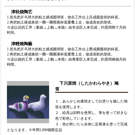
津轻烧陶艺
1.首先把乒乓球大的粘土揉成圆球状，放在工作台上压成圆盘状的杯底。
2.再把粘土揉成条状一圈一圈围着杯底重叠上去，做成喜欢的形状。
※这以后的工序（素烧→上釉→本烧）由专业匠人来完成，约需用两个月的
时间。
津輕燒陶藝
1.首先把乒乓球大的粘土揉成圓球狀，放在工作台上壓成圓盤狀的杯底。
2.再把粘土揉成條狀一圈一圈圍著杯底重疊上去，做成喜歡的形狀。
※這以後的工序（素燒→上釉→本燒）由專業匠人來完成，約需用兩個月的
時間。
下川原焼（したかわらやき）鳩
笛
１．あらかじめ素焼きして白塗りを施した鳩
笛を使用します。
２．絵具は顔料を使用し、筆を使って好きな
色で彩色していきます。
３．色が乾いたら全体に定着液を塗って完成
となります。※年間1,000個限定品