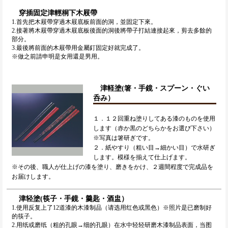
穿插固定津輕桐下木屐帶
1.首先把木屐帶穿過木屐底板前面的洞，並固定下來。
2.接著將木屐帶穿過木屐底板後面的洞後將帶子打結連接起來，剪去多餘的
部分。
3.最後將前面的木屐帶用金屬釘固定好就完成了。
※做之前請申明是女用還是男用。
津軽塗(箸・手鏡・スプーン・ぐい
呑み）
１．１２回重ね塗りしてある漆のものを使用
します（赤か黒のどちらかをお選び下さい）
※写真は箸研ぎです。
２．紙やすり（粗い目→細かい目）で水研ぎ
します。模様を揃えて仕上げます。
※その後、職人が仕上げの漆を塗り、磨きをかけ、２週間程度で完成品を
お届けします。
津轻塗(筷子・手鏡・羹匙・酒盅）
1.使用反复上了12道漆的木漆制品（请选用红色或黑色）※照片是已磨制好
的筷子。
2.用纸或磨纸（粗的孔眼→细的孔眼）在水中轻轻研磨木漆制品表面，当图