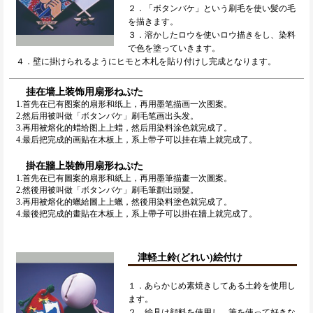
２．「ボタンバケ」という刷毛を使い髪の毛
を描きます。
３．溶かしたロウを使いロウ描きをし、染料
で色を塗っていきます。
４．壁に掛けられるようにヒモと木札を貼り付けし完成となります。
挂在墙上装饰用扇形ねぷた
1.首先在已有图案的扇形和纸上，再用墨笔描画一次图案。
2.然后用被叫做「ボタンバケ」刷毛笔画出头发。
3.再用被熔化的蜡给图上上蜡，然后用染料涂色就完成了。
4.最后把完成的画贴在木板上，系上带子可以挂在墙上就完成了。
掛在牆上裝飾用扇形ねぷた
1.首先在已有圖案的扇形和紙上，再用墨筆描畫一次圖案。
2.然後用被叫做「ボタンバケ」刷毛筆劃出頭髮。
3.再用被熔化的蠟給圖上上蠟，然後用染料塗色就完成了。
4.最後把完成的畫貼在木板上，系上帶子可以掛在牆上就完成了。
津軽土鈴(どれい)絵付け
１．あらかじめ素焼きしてある土鈴を使用し
ます。
２．絵具は顔料を使用し、筆を使って好きな