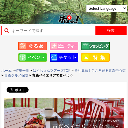
ホーム
>
特集一覧
>
はくちょんツアーズTOP
>
祭り集結！こころ踊る青森中心街
>
青森グルメ探訪
> 青森ベイエリアで食べよう