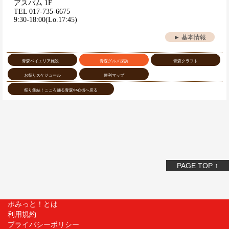
アスパム 1F
TEL 017-735-6675
9:30-18:00(Lo.17:45)
► 基本情報
青森ベイエリア施設
青森グルメ探訪
青森クラフト
お祭りスケジュール
便利マップ
祭り集結！こころ踊る青森中心街へ戻る
PAGE TOP ↑
ポみっと！とは
利用規約
プライバシーポリシー