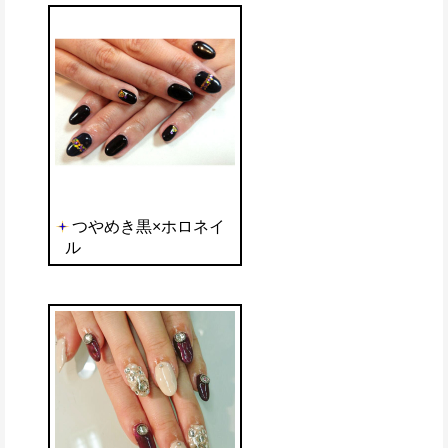
つやめき黒×ホロネイ
ル