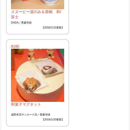
スヌーピー湯のみ＆茶碗 和/
富士
DADA／青森市緑
【2016/1/21更新】
#195
和菓子マグネット
成田本店サンロード店／青森市緑
【2016/1/20更新】