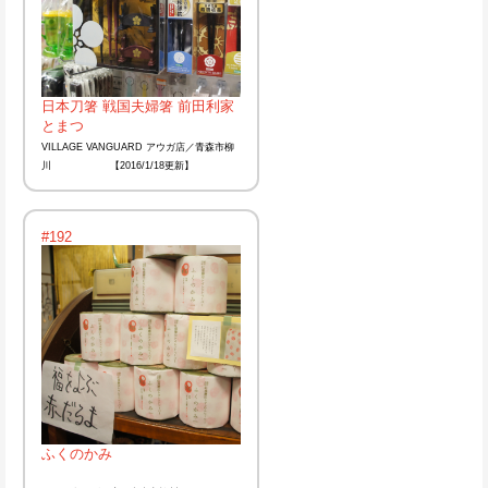
日本刀箸 戦国夫婦箸 前田利家
とまつ
VILLAGE VANGUARD アウガ店／青森市柳
川 【2016/1/18更新】
#192
ふくのかみ