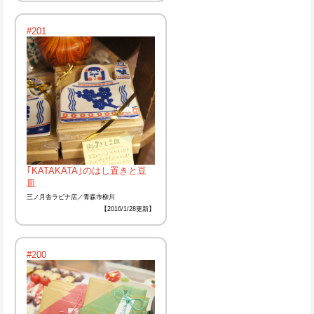
#201
｢KATAKATA｣のはし置きと豆
皿
三ノ月舎ラビナ店／青森市柳川
【2016/1/28更新】
#200