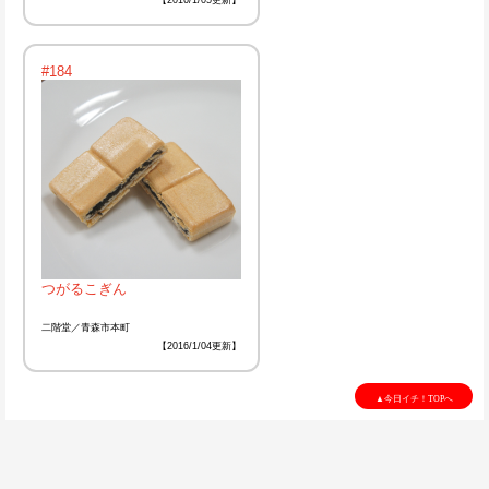
#184
つがるこぎん
二階堂／青森市本町
【2016/1/04更新】
▲今日イチ！TOPへ