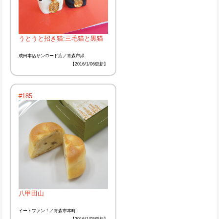
うとうと招き猫:三毛猫と黒猫
成田本店サンロード店／青森市緑
【2016/1/06更新】
#185
八甲田山
イートファン！／青森市本町
【2016/1/05更新】