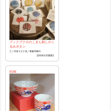
ブックブクロのこぎん刺しのく
るみボタン
三ノ月舎ラビナ店／青森市柳川
【2016/1/22更新】
#196