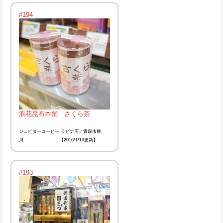
#194
浪花昆布本舗 さくら茶
ジュピターコーヒー ラビナ店／青森市柳
川 【2016/1/19更新】
#193