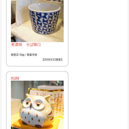
美濃焼 そば猪口
雑貨店 Gigi／青森市緑
【2016/1/12更新】
#189