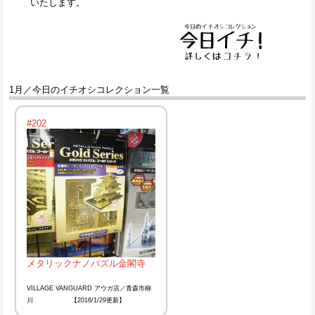
いたします。
1月／今日のイチオシコレクション一覧
#202
メタリックナノパズル金閣寺
VILLAGE VANGUARD アウガ店／青森市柳
川 【2016/1/29更新】