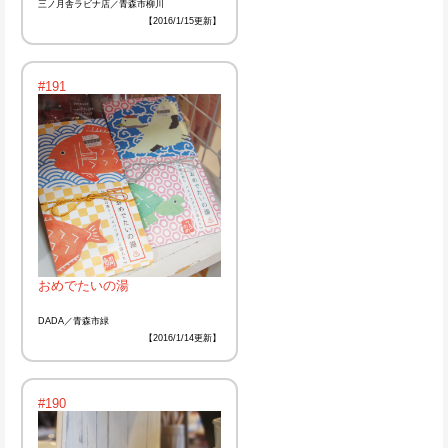
三ノ月舎ラビナ店／青森市柳川
【2016/1/15更新】
#191
おめでたいの湯
DADA／青森市緑
【2016/1/14更新】
#190