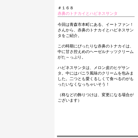
＃１６８
赤鼻のトナカイとハピネスサンタ
今回は青森市本町にある、イートファン！
さんから、赤鼻のトナカイとハピネスサン
タをご紹介。
この時期にぴったりな赤鼻のトナカイは、
中に甘さ控えめのヘーゼルナッツクリーム
がた～っぷり。
ハピネスサンタは、メロン皮のヒゲサン
タ。中にはバニラ風味のクリームを包みま
した。二つとも愛くるしくて食べるのがも
ったいなくなっちゃいそう！
（柊などの飾りつけは、変更になる場合が
ございます）