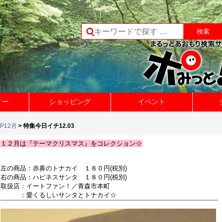
ィー
ショッピング
イベント
P12月
> 特集今日イチ12.03
１２月は『テーマクリスマス』をコレクション☆
左の商品：赤鼻のトナカイ １８０円(税別)
右の商品：ハピネスサンタ １８０円(税別)
取扱店：イートファン！／青森市本町
：愛くるしいサンタとトナカイ☆