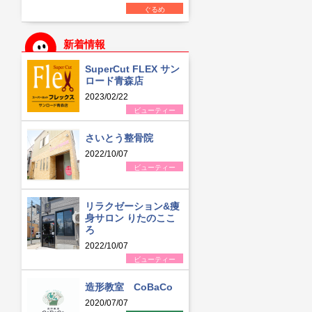
ぐるめ
新着情報
SuperCut FLEX サン
ロード青森店
2023/02/22
ビューティー
さいとう整骨院
2022/10/07
ビューティー
リラクゼーション&痩
身サロン りたのここ
ろ
2022/10/07
ビューティー
造形教室 CoBaCo
2020/07/07