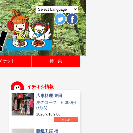
チケット
特 集
イチオシ情報
広東料理 東田
夏のコース 6,000円
(税込)
2026/7/16 9:00
ぐるめ
眼鏡工房 福