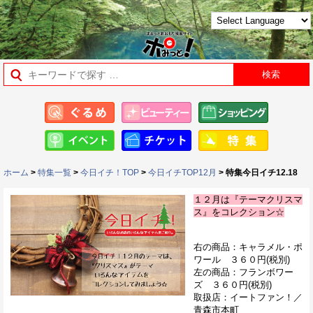
ホーム
>
特集一覧
>
今日イチ！TOP
>
今日イチTOP12月
> 特集今日イチ12.18
１２月は『テーマクリスマ
ス』をコレクション☆
右の商品：キャラメル・ポ
ワール ３６０円(税別)
左の商品：フランボワー
ズ ３６０円(税別)
取扱店：イートファン！／
青森市本町