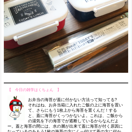
【 今日の雑学はくちょん 】
お弁当の海苔が蓋に付かない方法って知ってる?
それはね、お弁当箱に入れたご飯の上に海苔を置い
て、さらにもう1枚上から海苔を置くんだ！する
と、蓋に海苔がくっつかないよ。これは、ご飯から
の湯気を下の海苔でが遮断しているからなんだよ
ー。蓋と海苔の間には、水の層が出来て蓋に海苔が付く原因に
なっているのをもう1枚の海苔の方にくっ付けて蓋の方に付か