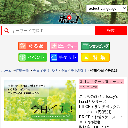
ホーム
>
特集一覧
>
今日イチ！TOP
>
今日イチTOP3月
> 特集今日イチ3.16
３月は『テーマ春』をコレ
クション☆
こちらの商品：Today’s
Lunch!!シリーズ
PRICE：ランチボックス
１，３００円(税別)
PRICE：お箸&ケース ７
００円(税別)
取扱店：LIFESTYLE