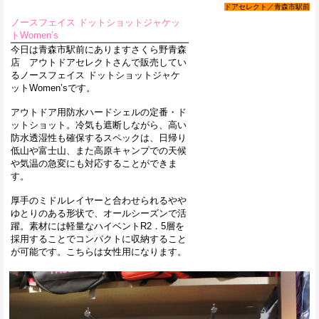
ドアセレクト／青森市駅前
ノースフェイス ドットショットジャケッ
トWomen’s
今日は青森市駅前にありますさくら野青森
店 アウトドアセレクトさんで販売してい
るノースフェイス ドットショットジャケ
ットWomen’sです。
アウトドア用防水ハードシェルの定番・ド
ットショット。冷気も遮断しながら、高い
防水透湿性も確保するスペックは、日帰り
低山や富士山、また高原キャンプでの天候
や気温の急変にも対応することができま
す。
厚手のミドルレイヤーと合わせられるやや
ゆとりのある形状で、オールシーズンで活
躍。素材には軽量なハイベントR2．5層を
採用することでコンパクトに収納すること
が可能です。こちらは女性用になります。