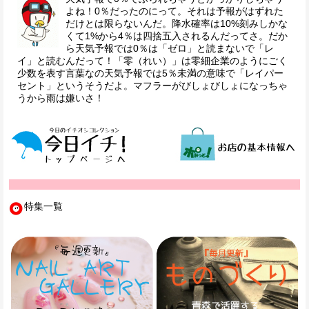
よね！0％だったのにって。それは予報がはずれた
だけとは限らないんだ。降水確率は10%刻みしかな
くて1%から4％は四捨五入されるんだってさ。だか
ら天気予報では0％は「ゼロ」と読まないで「レ
イ」と読むんだって！「零（れい）」は零細企業のようにごく
少数を表す言葉なの天気予報では5％未満の意味で「レイパー
セント」というそうだよ。マフラーがびしょびしょになっちゃ
うから雨は嫌いさ！
特集一覧