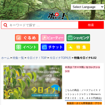
ホーム
>
特集一覧
>
今日イチ！TOP
>
今日イチTOP6月
> 特集今日イチ6.02
６月は『テーマ雨』をコレクショ
ン☆
こちらの商品：ノースフェイス ド
ットショットジャケットWomen’s
ＰＲＩＣＥ：１９，４４０円(税込)
取扱店：さくら野青森店 アウト