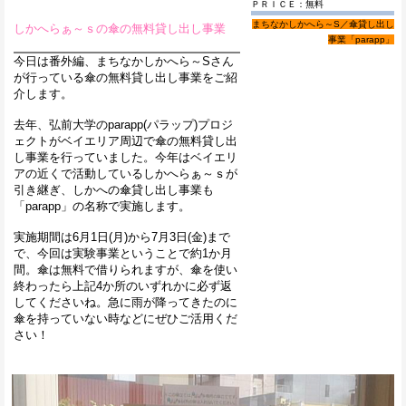
ＰＲＩＣＥ：無料
まちなかしかへら～S／傘貸し出し
しかへらぁ～ｓの傘の無料貸し出し事業
事業「parapp」
今日は番外編、まちなかしかへら～Sさん
が行っている傘の無料貸し出し事業をご紹
介します。
去年、弘前大学のparapp(パラップ)プロジ
ェクトがベイエリア周辺で傘の無料貸し出
し事業を行っていました。今年はベイエリ
アの近くで活動しているしかへらぁ～ｓが
引き継ぎ、しかへの傘貸し出し事業も
「parapp」の名称で実施します。
実施期間は6月1日(月)から7月3日(金)まで
で、今回は実験事業ということで約1か月
間。傘は無料で借りられますが、傘を使い
終わったら上記4か所のいずれかに必ず返
してくださいね。急に雨が降ってきたのに
傘を持っていない時などにぜひご活用くだ
さい！