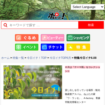
ホーム
>
特集一覧
>
今日イチ！TOP
>
今日イチTOP6月
> 特集今日イチ6.08
６月は『テーマ雨』をコレクショ
ン☆
貸し出しを行っている場所：観光
物産館アスパム、ねぶたの家
「ワ・ラッセ」、A-factory、青森
市観光情報センター