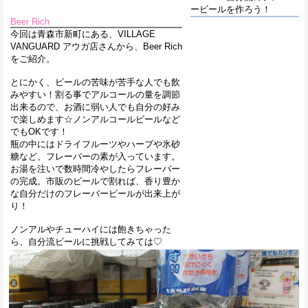
ービールを作ろう！
Beer Rich
今回は青森市新町にある、VILLAGE
VANGUARD アウガ店さんから、Beer Rich
をご紹介。
とにかく、ビールの苦味が苦手な人でも飲
みやすい！割る事でアルコールの量を調節
出来るので、お酒に弱い人でも自分の好み
で楽しめます☆ノンアルコールビールなど
でもOKです！
瓶の中にはドライフルーツやハーブや氷砂
糖など、フレーバーの素が入っています。
お湯を注いで数時間冷やしたらフレーバー
の完成。市販のビールで割れば、香り豊か
な自分だけのフレーバービールが出来上が
り！
ノンアルやチューハイには飽きちゃった
ら、自分流ビールに挑戦してみては♡