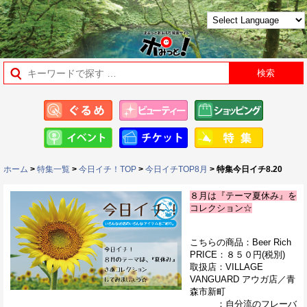
ホーム
>
特集一覧
>
今日イチ！TOP
>
今日イチTOP8月
> 特集今日イチ8.20
８月は『テーマ夏休み』を
コレクション☆
こちらの商品：Beer Rich
PRICE：８５０円(税別)
取扱店：VILLAGE
VANGUARD アウガ店／青
森市新町
：自分流のフレーバ