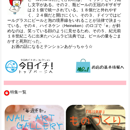
し文字がある。その２、瓶ビールの王冠のギザギザ
は２１個で統一されている。１８個だと外れやす
く、２４個だと開けにくい。その３、ドイツではビ
ールグラスにビールと泡の境界線をいれることが法律で決まっ
ている。その４、ハイネケン（Heineken）のロゴで「e」が斜
めなのは、笑っている顔のように見せるため。その５、紀元前
１８世紀ころに出来たハンムラビ法典では、ビールの量をごま
かすと死刑だった。
お酒の話になるとテンションあがっちゃう☆
特集一覧