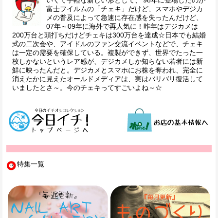
富士フイルムの「チェキ」だけど、スマホやデジカ
メの普及によって急速に存在感を失ったんだけど、
07年～09年に海外で再人気に！昨年はデジカメは
200万台と頭打ちだけどチェキは300万台を達成☆日本でも結婚
式の二次会や、アイドルのファン交流イベントなどで、チェキ
は一定の需要を確保している。複製ができず、世界でたった一
枚しかないというレア感が、デジカメしか知らない若者には新
鮮に映ったんだと。デジカメとスマホにお株を奪われ、完全に
消えたかに見えたオールドメディアは、実はバリバリ復活して
いましたとさ～。今のチェキってすごいよね～☆
特集一覧