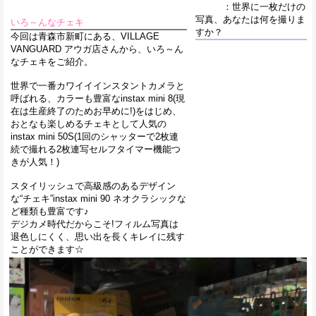
：世界に一枚だけの
写真、あなたは何を撮りま
いろ～んなチェキ
すか？
今回は青森市新町にある、VILLAGE
VANGUARD アウガ店さんから、いろ～ん
なチェキをご紹介。
世界で一番カワイイインスタントカメラと
呼ばれる、カラーも豊富なinstax mini 8(現
在は生産終了のためお早めに!)をはじめ、
おとなも楽しめるチェキとして人気の
instax mini 50S(1回のシャッターで2枚連
続で撮れる2枚連写セルフタイマー機能つ
きが人気！)
スタイリッシュで高級感のあるデザイン
な“チェキ”instax mini 90 ネオクラシックな
ど種類も豊富です♪
デジカメ時代だからこそ!フィルム写真は
退色しにくく、思い出を長くキレイに残す
ことができます☆