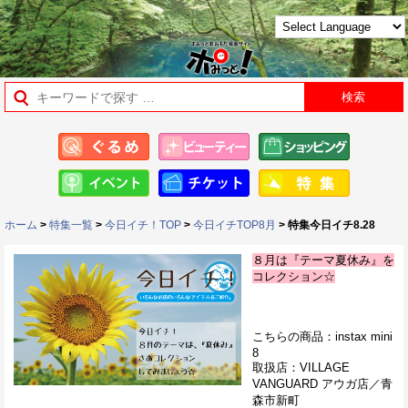
ホーム
>
特集一覧
>
今日イチ！TOP
>
今日イチTOP8月
> 特集今日イチ8.28
８月は『テーマ夏休み』を
コレクション☆
こちらの商品：instax mini
8
取扱店：VILLAGE
VANGUARD アウガ店／青
森市新町